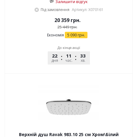
Залишити відгук
Під замовлення
Артикул: X070161
20 359
грн.
25 449
грн.
Економія
5 090
грн.
До кінця акції
22
11
33
53
дня
час.
хв.
сек.
Верхній душ Ravak 983.10 25 см Хром\Білий