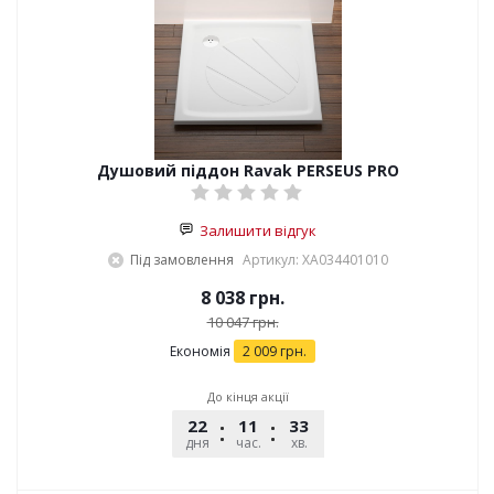
Душовий піддон Ravak PERSEUS PRO
Залишити відгук
Під замовлення
Артикул: XA034401010
8 038
грн.
10 047
грн.
Економія
2 009
грн.
До кінця акції
22
11
33
53
дня
час.
хв.
сек.