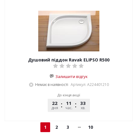
Душовий піддон Ravak ELIPSO R500
Залишити відгук
Немає в наявності
Артикул: A224401210
До кінця акції
22
11
33
53
дня
час.
хв.
сек.
1
2
3
10