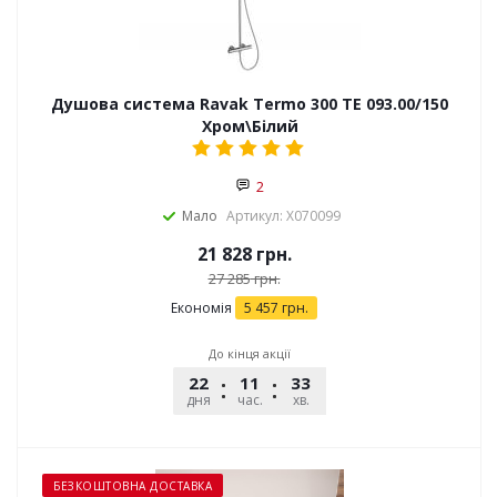
Душова система Ravak Termo 300 TE 093.00/150
Хром\Білий
2
Мало
Артикул: X070099
21 828
грн.
27 285
грн.
Економія
5 457
грн.
До кінця акції
22
11
33
53
дня
час.
хв.
сек.
БЕЗКОШТОВНА ДОСТАВКА