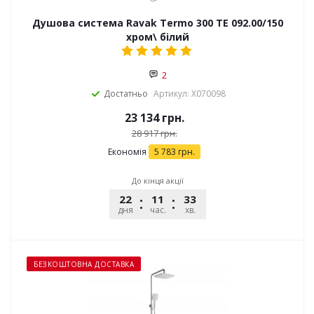
Душова система Ravak Termo 300 TE 092.00/150
хром\ білий
2
Достатньо
Артикул: X070098
23 134
грн.
28 917
грн.
Економія
5 783
грн.
До кінця акції
22
11
33
53
дня
час.
хв.
сек.
БЕЗКОШТОВНА ДОСТАВКА