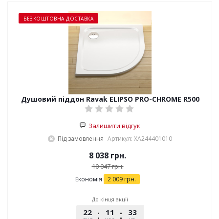
БЕЗКОШТОВНА ДОСТАВКА
Душовий піддон Ravak ELIPSO PRO-CHROME R500
Залишити відгук
Під замовлення
Артикул: XA244401010
8 038
грн.
10 047
грн.
Економія
2 009
грн.
До кінця акції
22
11
33
53