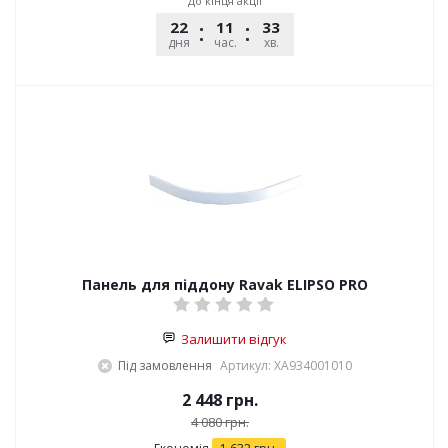
До кінця акції
22
11
33
53
дня
час.
хв.
сек.
Панель для піддону Ravak ELIPSO PRO
Залишити відгук
Під замовлення
Артикул: XA934001010
2 448
грн.
4 080
грн.