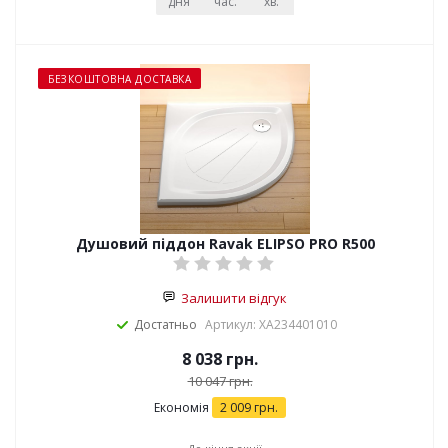
дня
час.
хв.
сек.
БЕЗКОШТОВНА ДОСТАВКА
Душовий піддон Ravak ELIPSO PRO R500
Залишити відгук
Достатньо
Артикул: XA234401010
8 038
грн.
10 047
грн.
Економія
2 009
грн.