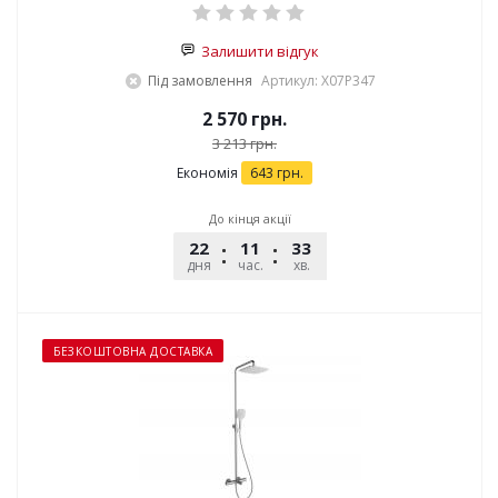
Залишити відгук
Під замовлення
Артикул: X07P347
2 570
грн.
3 213
грн.
Економія
643
грн.
До кінця акції
22
11
33
53
дня
час.
хв.
сек.
БЕЗКОШТОВНА ДОСТАВКА