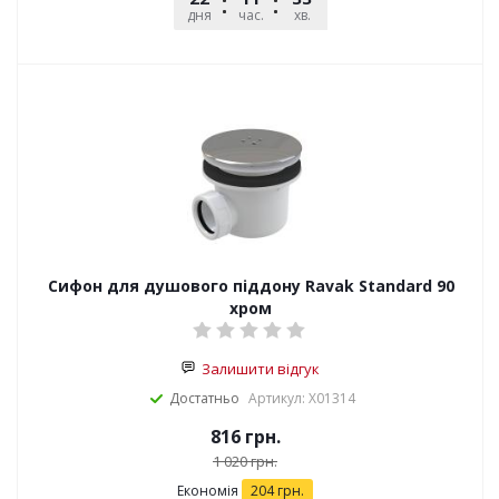
дня
час.
хв.
сек.
Сифон для душового піддону Ravak Standard 90
хром
Залишити відгук
Достатньо
Артикул: X01314
816
грн.
1 020
грн.
Економія
204
грн.