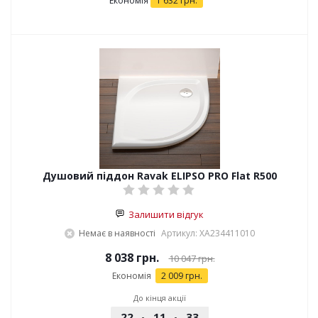
Економія
1 632
грн.
Душовий піддон Ravak ELIPSO PRO Flat R500
Залишити відгук
Немає в наявності
Артикул: XA234411010
8 038 грн.
10 047 грн.
Економія
2 009 грн.
До кінця акції
22
11
33
53