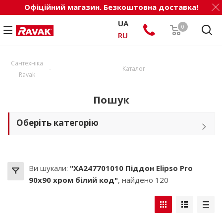
Офіційний магазин. Безкоштовна доставка!
UA
0
RU
Сантехніка
-
Каталог
Ravak
Пошук
Оберіть категорію
Ви шукали:
"XA247701010 Піддон Elipso Pro
90х90 хром білий код"
, найдено 120