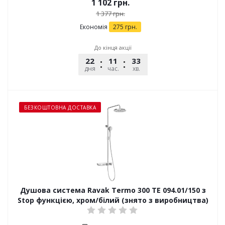
1 102
грн.
1 377
грн.
Економія
275
грн.
До кінця акції
22
11
33
53
дня
час.
хв.
сек.
БЕЗКОШТОВНА ДОСТАВКА
Душова система Ravak Termo 300 TE 094.01/150 з
Stop функцією, хром/білий (знято з виробництва)