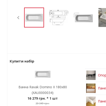
Купити набір
Опор
Ванна Ravak Domino II 180х80
Пане
(XAU0000034)
16 279 грн.
* 1 шт
Пане
20 349 грн.