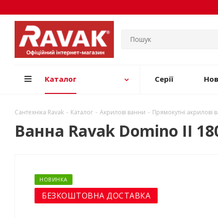
Каталог
Серії
Но
Сантехніка Ravak
-
Каталог
-
Акрилові ванни
-
Прямокутні акрилові 
Ванна Ravak Domino II 18
НОВИНКА
БЕЗКОШТОВНА ДОСТАВКА