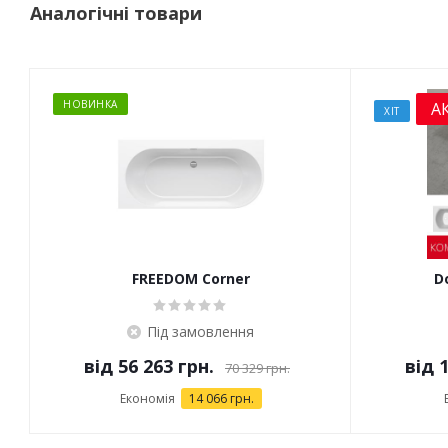
Аналогічні товари
НОВИНКА
А
ХІТ
FREEDOM Corner
D
Під замовлення
від
56 263 грн.
від
1
70 329 грн.
Економія
14 066 грн.