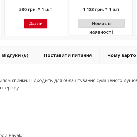
530 грн. * 1 шт
1 183 грн. * 1 шт
Немає в
Додати
наявності
Відгуки
(6)
Поставити питання
Чому варто 
хилом спинки. Підходить для облаштування суміщеного душов
нтер'єру.
ори Ravak.