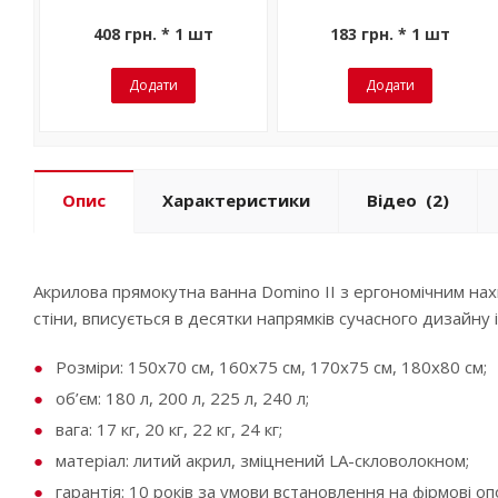
408 грн. * 1 шт
183 грн. * 1 шт
Додати
Додати
Опис
Характеристики
Відео
(2)
Акрилова прямокутна ванна Domino II з ергономічним на
стіни, вписується в десятки напрямків сучасного дизайну і
Розміри: 150х70 см, 160х75 см, 170х75 см, 180x80 см;
об’єм: 180 л, 200 л, 225 л, 240 л;
вага: 17 кг, 20 кг, 22 кг, 24 кг;
матеріал: литий акрил, зміцнений LA-скловолокном;
гарантія: 10 років за умови встановлення на фірмові оп