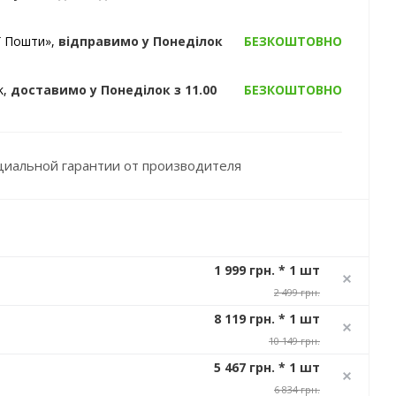
ї Пошти»,
відправимо
у Понеділок
БЕЗКОШТОВНО
k,
доставимо
у Понеділок
з 11.00
БЕЗКОШТОВНО
циальной гарантии от производителя
1 999 грн. * 1 шт
2 499 грн.
8 119 грн. * 1 шт
10 149 грн.
5 467 грн. * 1 шт
6 834 грн.