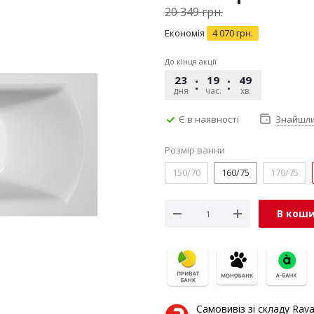
20 349
грн.
Економія
4 070
грн.
До кінця акції
23
19
49
18
дня
час.
хв.
сек.
Є в наявності
Знайшл
Розмір ванни
150/70
160/75
170/75
В кош
Самовивіз зі складу Rav