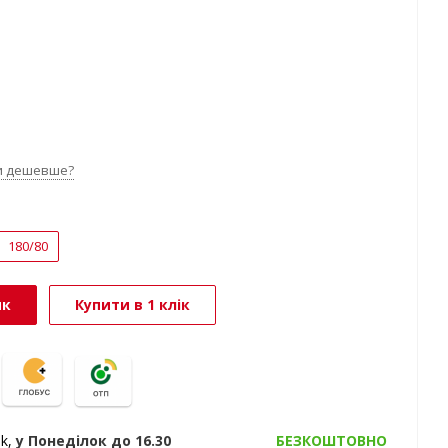
и дешевше?
180/80
ик
Купити в 1 клік
ak,
у Понеділок
до 16.30
БЕЗКОШТОВНО