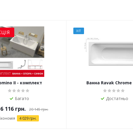
ХІТ
КЦІЯ
omino II - комплект
Ванна Ravak Chrome 
Багато
Достатньо
6 116 грн.
20 145 грн.
Економія
4 029 грн.