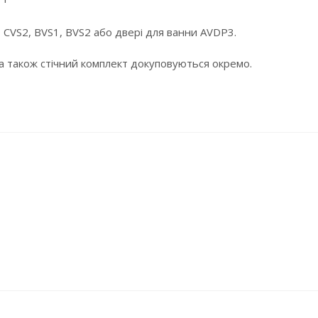
1, CVS2, BVS1, BVS2 або двері для ванни AVDP3.
 а також стічний комплект докуповуються окремо.