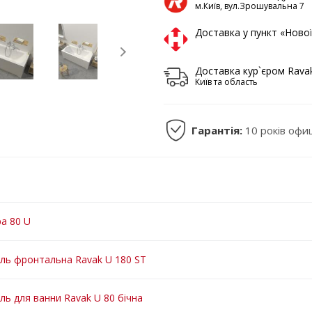
м.Київ, вул.Зрошувальна 7
Доставка у пункт «Ново
Доставка кур`єром Rava
Київ та область
Гарантія:
10 років офи
а 80 U
ль фронтальна Ravak U 180 ST
ль для ванни Ravak U 80 бічна