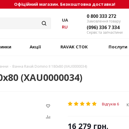
Офіційний магазин. Безкоштовна доставка!
0 800 333 272
UA
Замовлення товару
RU
(096) 336 7 334
Сервіс та запчастини
винки
Акції
RAVAK СТОК
Послуги
ванни
-
Ванна Ravak Domino II 180х80 (XAU0000034)
0х80 (XAU0000034)
Відгуків 6
К
16 279
грн.