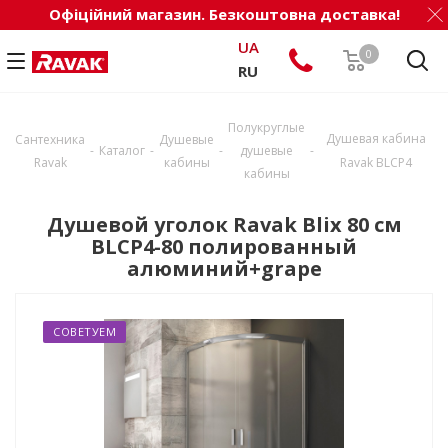
Офіційний магазин. Безкоштовна доставка!
UA
0
RU
Полукруглые
Душевая кабина
Сантехника
Душевые
-
-
-
-
Каталог
душевые
Ravak
кабины
Ravak BLCP4
кабины
Душевой уголок Ravak Blix 80 см
BLCP4-80 полированный
алюминий+grape
СОВЕТУЕМ