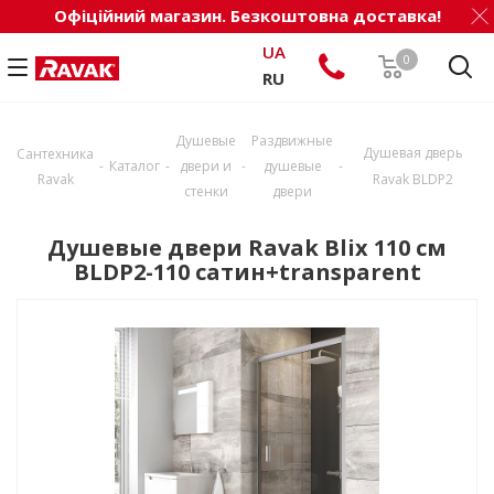
Офіційний магазин. Безкоштовна доставка!
UA
0
RU
Душевые
Раздвижные
Душевая дверь
Сантехника
-
-
-
-
Каталог
двери и
душевые
Ravak
Ravak BLDP2
стенки
двери
Душевые двери Ravak Blix 110 см
BLDP2-110 сатин+transparent