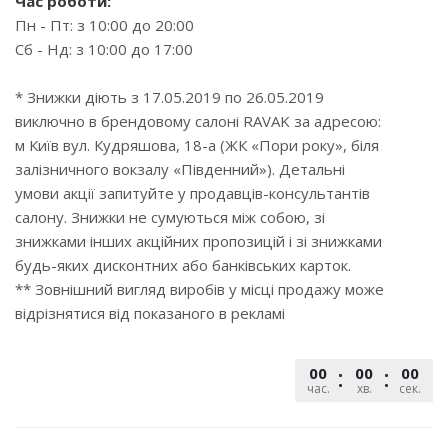
Час роботи:
Пн - Пт: з 10:00 до 20:00
Сб - Нд: з 10:00 до 17:00
* Знижки діють з 17.05.2019 по 26.05.2019
виключно в брендовому салоні RAVAK за адресою:
м Київ вул. Кудряшова, 18-а (ЖК «Пори року», біля
залізничного вокзалу «Південний»). Детальні
умови акції запитуйте у продавців-консультантів
салону. Знижки не сумуються між собою, зі
знижками інших акційних пропозицій і зі знижками
будь-яких дисконтних або банківських карток.
** Зовнішний вигляд виробів у місці продажу може
відрізнятися від показаного в рекламі
00
00
00
час.
хв.
сек.