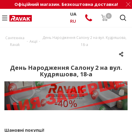
Офіційний магазин. Безкоштовна доставка!
UA
0
RU
День Народження Салону 2 на вул. Кудряшова,
Сантехніка
-
-
Акції
Ravak
18-а
День Народження Салону 2 на вул.
Кудряшова, 18-а
Шановні покупці!