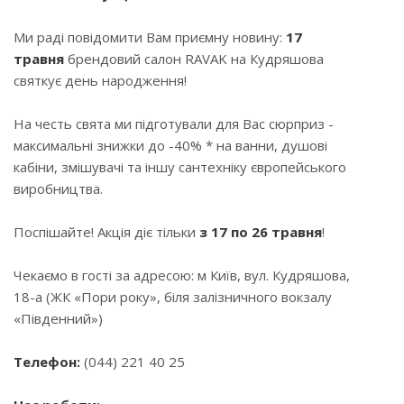
Ми раді повідомити Вам приємну новину:
17
травня
брендовий салон RAVAK на Кудряшова
святкує день народження!
На честь свята ми підготували для Вас сюрприз -
максимальні знижки до -40% * на ванни, душові
кабіни, змішувачі та іншу сантехніку європейського
виробництва.
Поспішайте! Акція діє тільки
з 17 по 26 травня
!
Чекаємо в гості за адресою: м Київ, вул. Кудряшова,
18-а (ЖК «Пори року», біля залізничного вокзалу
«Південний»)
Телефон:
(044) 221 40 25