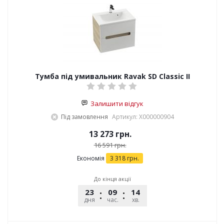
Тумба під умивальник Ravak SD Classic II
Залишити відгук
Під замовлення
Артикул: X000000904
13 273
грн.
16 591
грн.
Економія
3 318
грн.
До кінця акції
23
09
14
54
дня
час.
хв.
сек.