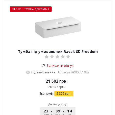
БЕЗКОШТОВНА ДОСТАВКА
Тумба під умивальник Ravak SD Freedom
Залишити відгук
Під замовлення
Артикул: X000001082
21 502
грн.
26 877
грн.
Економія
5 375
грн.
До кінця акції
23
09
14
54
дня
час.
хв.
сек.