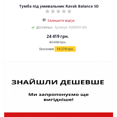
Тумба під умивальник Ravak Balance SD
Залишити відгук
Достатньо
Артикул: X000001365
24 419
грн.
40 698
грн.
Економія
16 279
грн.