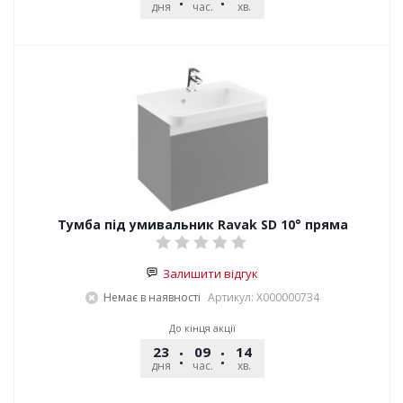
дня
час.
хв.
сек.
Тумба під умивальник Ravak SD 10° пряма
Залишити відгук
Немає в наявності
Артикул: X000000734
До кінця акції
23
09
14
54
дня
час.
хв.
сек.