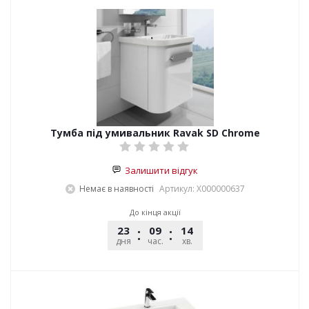
Тумба під умивальник Ravak SD Chrome
Залишити відгук
Немає в наявності
Артикул: X000000637
До кінця акції
23
09
14
54
дня
час.
хв.
сек.