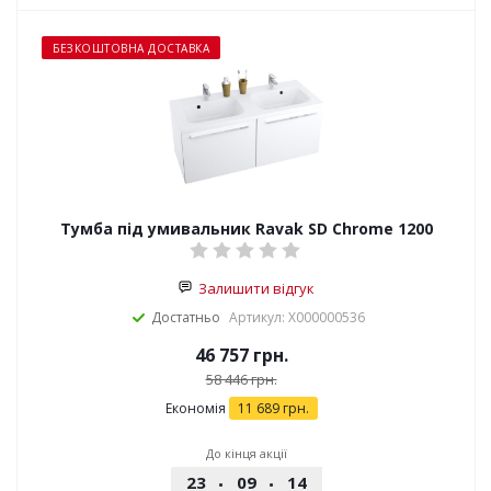
БЕЗКОШТОВНА ДОСТАВКА
Тумба під умивальник Ravak SD Chrome 1200
Залишити відгук
Достатньо
Артикул: X000000536
46 757
грн.
58 446
грн.
Економія
11 689
грн.
До кінця акції
23
09
14
54