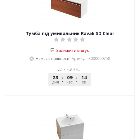
Тумба під умивальник Ravak SD Clear
Залишити відгук
Немає в наявності
Артикул: X000000758
До кінця акції
23
09
14
54
дня
час.
хв.
сек.