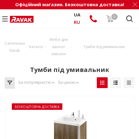
Офіційний магазин. Безкоштовна доставка!
UA
0
RU
Меблі для
Сантехніка
-
-
-
Тумби під умивальник
Каталог
ванної
Ravak
кімнати
Тумби під умивальник
За популярністю
За ціною
БЕЗКОШТОВНА ДОСТАВКА