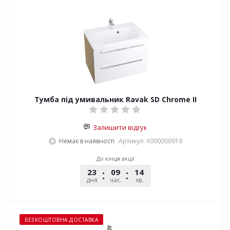
Тумба під умивальник Ravak SD Chrome II
Залишити відгук
Немає в наявності
Артикул: X000000919
До кінця акції
23
09
14
54
дня
час.
хв.
сек.
БЕЗКОШТОВНА ДОСТАВКА