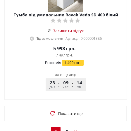
Тумба під умивальник Ravak Veda SD 400 білий
Залишити відгук
Під замовлення
Артикул: X000001386
5 998
грн.
7 497
грн.
Економія
1 499
грн.
До кінця акції
23
09
14
54
дня
час.
хв.
сек.
Показати ще