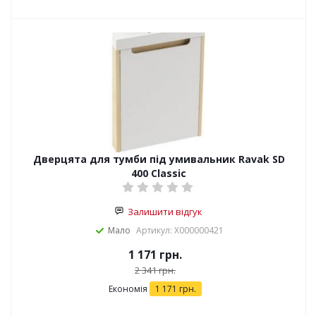
Дверцята для тумби під умивальник Ravak SD
400 Classic
Залишити відгук
Мало
Артикул: X000000421
1 171
грн.
2 341
грн.
Економія
1 171
грн.