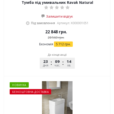
Тумба під умивальник Ravak Natural
Залишити відгук
Під замовлення
Артикул: X000001051
22 848
грн.
28 560
грн.
Економія
5 712
грн.
До кінця акції
23
09
14
54
дня
час.
хв.
сек.
НОВИНКА
БЕЗКОШТОВНА ДОСТАВКА