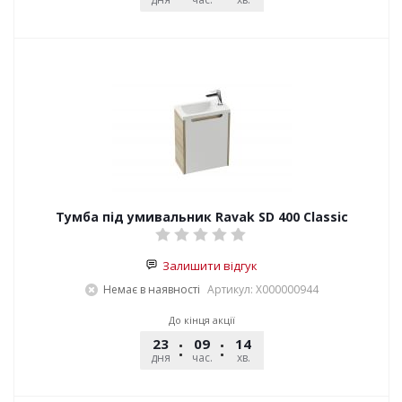
Тумба під умивальник Ravak SD 400 Classic
Залишити відгук
Немає в наявності
Артикул: X000000944
До кінця акції
23
09
14
54
дня
час.
хв.
сек.