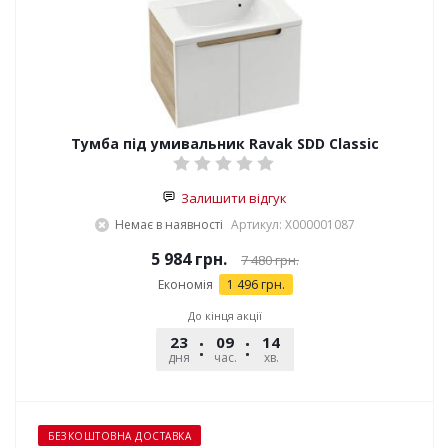
Тумба під умивальник Ravak SDD Classic
Залишити відгук
Немає в наявності
Артикул: X000001087
5 984 грн.
7 480 грн.
Економія
1 496 грн.
До кінця акції
23
09
14
54
дня
час.
хв.
сек.
БЕЗКОШТОВНА ДОСТАВКА