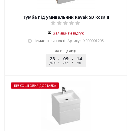
Тумба під умивальник Ravak SD Rosa II
Залишити відгук
Немає в наявності
Артикул: X000001295
До кінця акції
23
09
14
54
дня
час.
хв.
сек.
БЕЗКОШТОВНА ДОСТАВКА