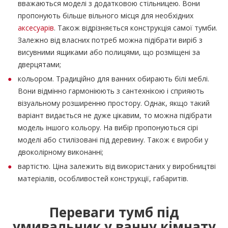
вважаються моделі з додатковою стільницею. Вони
пропонують більше вільного місця для необхідних
аксесуарів
. Також відрізняється конструкція самої тумби.
Залежно від власних потреб можна підібрати виріб з
висувними ящиками або полицями, що розміщені за
дверцятами;
кольором. Традиційно для ванних обирають білі меблі.
Вони відмінно гармоніюють з сантехнікою і сприяють
візуальному розширенню простору. Однак, якщо такий
варіант видається не дуже цікавим, то можна підібрати
модель іншого кольору. На вибір пропонуються сірі
моделі або стилізовані під деревину. Також є вироби у
двоколірному виконанні;
вартістю. Ціна залежить від використаних у виробництві
матеріалів, особливостей конструкції, габаритів.
Переваги тумб під
умивальник у ванну кімнату