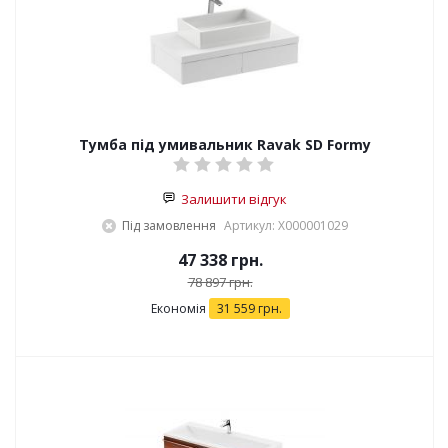
Тумба під умивальник Ravak SD Formy
Залишити відгук
Під замовлення
Артикул: X000001029
47 338
грн.
78 897
грн.
Економія
31 559
грн.