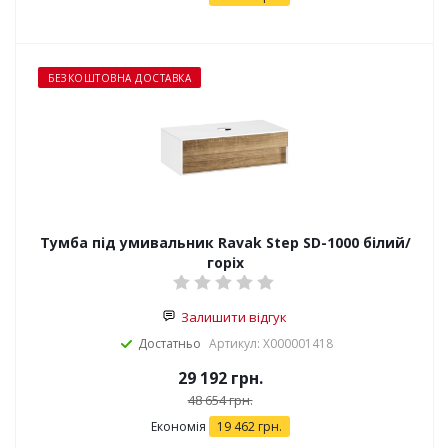
БЕЗКОШТОВНА ДОСТАВКА
Тумба під умивальник Ravak Step SD-1000 білий/
горіх
Залишити відгук
Достатньо
Артикул: X000001418
29 192
грн.
48 654
грн.
Економія
19 462
грн.