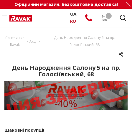
Офіційний магазин. Безкоштовна доставка!
UA
0
RU
День Народження Салону 5 на пр.
Сантехніка
-
-
Акції
Ravak
Голосіївський, 68
День Народження Салону 5 на пр.
Голосіївський, 68
Шановні покупці!