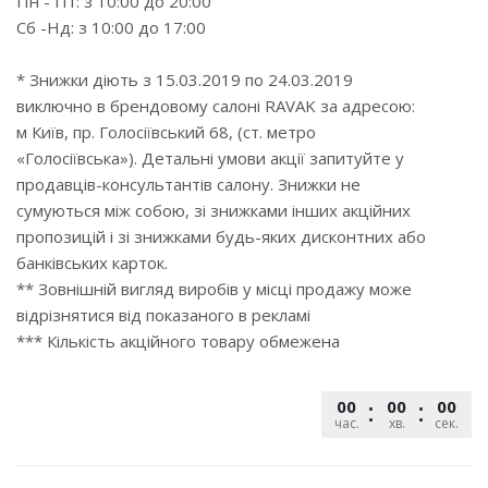
Пн - Пт: з 10:00 до 20:00
Сб -Нд: з 10:00 до 17:00
* Знижки діють з 15.03.2019 по 24.03.2019
виключно в брендовому салоні RAVAK за адресою:
м Київ, пр. Голосіївський 68, (ст. метро
«Голосіївська»). Детальні умови акції запитуйте у
продавців-консультантів салону. Знижки не
сумуються між собою, зі знижками інших акційних
пропозицій і зі знижками будь-яких дисконтних або
банківських карток.
** Зовнішній вигляд виробів у місці продажу може
відрізнятися від показаного в рекламі
*** Кількість акційного товару обмежена
00
00
00
час.
хв.
сек.