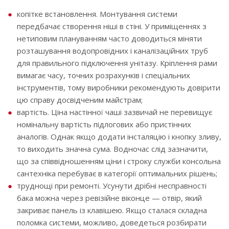
копітке встановлення. Монтування системи
передбачає створення ніші в стіні. У приміщеннях з
нетиповим плануванням часто доводиться міняти
розташування водопровідних і каналізаційних труб
для правильного підключення унітазу. Кріплення рами
вимагає часу, точних розрахунків і спеціальних
інструментів, тому виробники рекомендують довірити
цю справу досвідченим майстрам;
вартість. Ціна настінної чаші зазвичай не перевищує
номінальну вартість підлогових або пристінних
аналогів. Однак якщо додати інсталяцію і кнопку зливу,
то виходить значна сума. Водночас слід зазначити,
що за співвідношенням ціни і строку служби консольна
сантехніка перебуває в категорії оптимальних рішень;
труднощі при ремонті. Усунути дрібні несправності
бака можна через ревізійне віконце — отвір, який
закриває панель із клавішею. Якщо сталася складна
поломка системи, можливо, доведеться розбирати