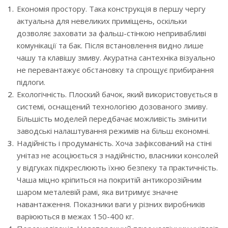
Економія простору. Така конструкція в першу чергу
актуальна для невеликих приміщень, оскільки
дозволяє заховати за фальш-стінкою непривабливі
комунікації та бак. Після встановлення видно лише
чашу та клавішу змиву. Акуратна сантехніка візуально
не перевантажує обстановку та спрощує прибирання
підлоги.
Екологічність. Плоский бачок, який використовується в
системі, оснащений технологією дозованого змиву.
Більшість моделей передбачає можливість змінити
заводські налаштування режимів на більш економні.
Надійність і продуманість. Хоча зафіксований на стіні
унітаз не асоціюється з надійністю, власники консолей
у відгуках підкреслюють їхню безпеку та практичність.
Чаша міцно кріпиться на покритій антикорозійним
шаром металевій рамі, яка витримує значне
навантаження. Показники ваги у різних виробників
варіюються в межах 150-400 кг.