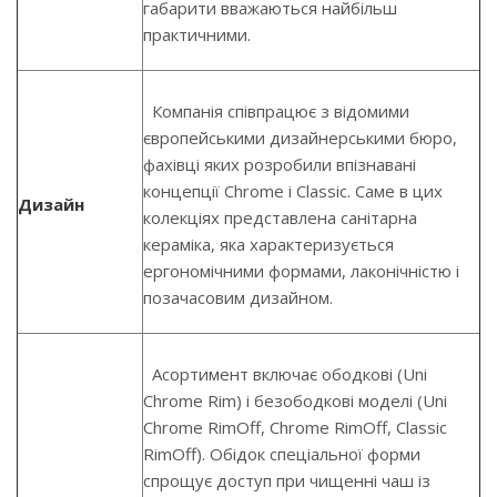
габарити вважаються найбільш
практичними.
Компанія співпрацює з відомими
європейськими дизайнерськими бюро,
фахівці яких розробили впізнавані
концепції Chrome і Classic. Саме в цих
Дизайн
колекціях представлена ​​санітарна
кераміка, яка характеризується
ергономічними формами, лаконічністю і
позачасовим дизайном.
Асортимент включає ободкові (Uni
Chrome Rim) і безободкові моделі (Uni
Chrome RimOff, Chrome RimOff, Classic
RimOff). Обідок спеціальної форми
спрощує доступ при чищенні чаш із