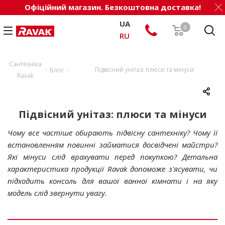
Офіційний магазин. Безкоштовна доставка!
UA
0
RU
Сантехніка
-
-
Підвісний унітаз: плюси та мінуси
Блог
Ravak
Підвісний унітаз: плюси та мінуси
Чому все частіше обирають підвісну сантехніку? Чому її
встановленням повинні займатися досвідчені майстри?
Які мінуси слід врахувати перед покупкою? Детальна
характеристика продукції Ravak допоможе з'ясувати, чи
підходить консоль для вашої ванної кімнати і на яку
модель слід звернути увагу.