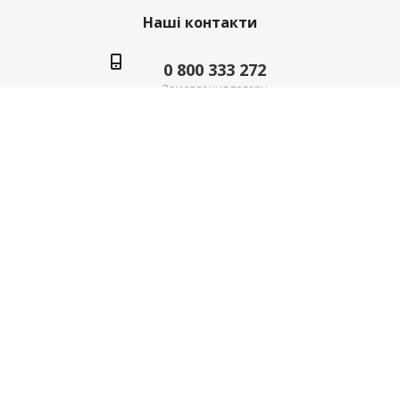
Наші контакти
0 800 333 272
Замовлення товару
(096) 336 7 334
Сервіс та запчастини
order@ravak.ua
м. Київ, вул. Дніпровська набережна, 21
© 2026 RAVAK. All Rights Reserved.