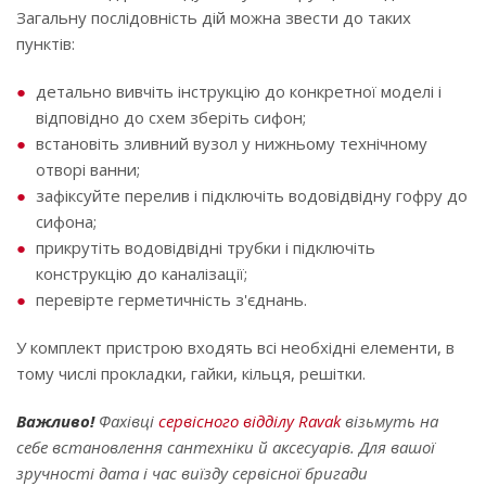
Загальну послідовність дій можна звести до таких
пунктів:
детально вивчіть інструкцію до конкретної моделі і
відповідно до схем зберіть сифон;
встановіть зливний вузол у нижньому технічному
отворі ванни;
зафіксуйте перелив і підключіть водовідвідну гофру до
сифона;
прикрутіть водовідвідні трубки і підключіть
конструкцію до каналізації;
перевірте герметичність з'єднань.
У комплект пристрою входять всі необхідні елементи, в
тому числі прокладки, гайки, кільця, решітки.
Важливо!
Фахівці
сервісного відділу Ravak
візьмуть на
себе встановлення сантехніки й аксесуарів. Для вашої
зручності дата і час виїзду сервісної бригади