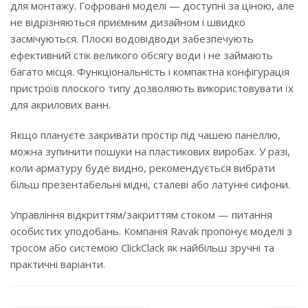
для монтажу. Гофровані моделі — доступні за ціною, але
не відрізняються приємним дизайном і швидко
засмічуються. Плоскі водовідводи забезпечують
ефективний стік великого обсягу води і не займають
багато місця. Функціональність і компактна конфігурація
пристроїв плоского типу дозволяють використовувати їх
для акрилових ванн.
Якщо плануєте закривати простір під чашею панеллю,
можна зупинити пошуки на пластикових виробах. У разі,
коли арматуру буде видно, рекомендується вибрати
більш презентабельні мідні, сталеві або латунні сифони.
Управління відкриттям/закриттям стоком — питання
особистих уподобань. Компанія Ravak пропонує моделі з
тросом або системою ClickClack як найбільш зручні та
практичні варіанти.