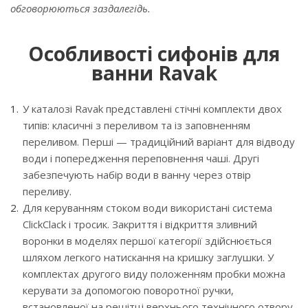
обговорюються заздалегідь.
Особливості сифонів для
ванни Ravak
У каталозі Ravak представлені стічні комплекти двох
типів: класичні з переливом та із заповненням
переливом. Перші — традиційний варіант для відводу
води і попередження переповнення чаші. Другі
забезпечують набір води в ванну через отвір
переливу.
Для керуванням стоком води використані система
ClickClack і тросик. Закриття і відкриття зливний
воронки в моделях першої категорії здійснюється
шляхом легкого натискання на кришку заглушки. У
комплектах другого виду положенням пробки можна
керувати за допомогою поворотної ручки,
встановленої на решітці верхнього технічного отвору.