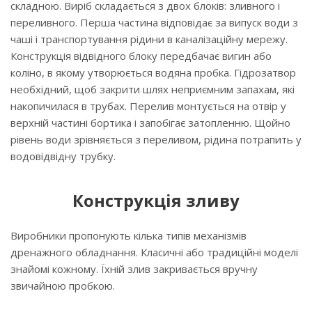
складною. Виріб складається з двох блоків: зливного і
переливного. Перша частина відповідає за випуск води з
чаші і транспортування рідини в каналізаційну мережу.
Конструкція відвідного блоку передбачає вигин або
коліно, в якому утворюється водяна пробка. Гідрозатвор
необхідний, щоб закрити шлях неприємним запахам, які
накопичилася в трубах. Перелив монтується на отвір у
верхній частині бортика і запобігає затопленню. Щойно
рівень води зрівняється з переливом, рідина потрапить у
водовідвідну трубку.
Конструкція зливу
Виробники пропонують кілька типів механізмів
дренажного обладнання. Класичні або традиційні моделі
знайомі кожному. Їхній злив закривається вручну
звичайною пробкою.