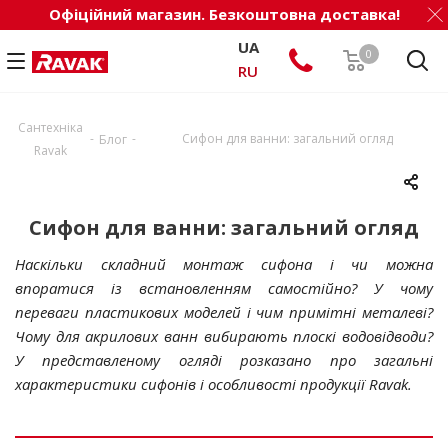
Офіційний магазин. Безкоштовна доставка!
UA
0
RU
Сантехніка
-
-
Сифон для ванни: загальний огляд
Блог
Ravak
Сифон для ванни: загальний огляд
Наскільки складний монтаж сифона і чи можна
впоратися із встановленням самостійно? У чому
переваги пластикових моделей і чим примітні металеві?
Чому для акрилових ванн вибирають плоскі водовідводи?
У представленому огляді розказано про загальні
характеристики сифонів і особливості продукції Ravak.