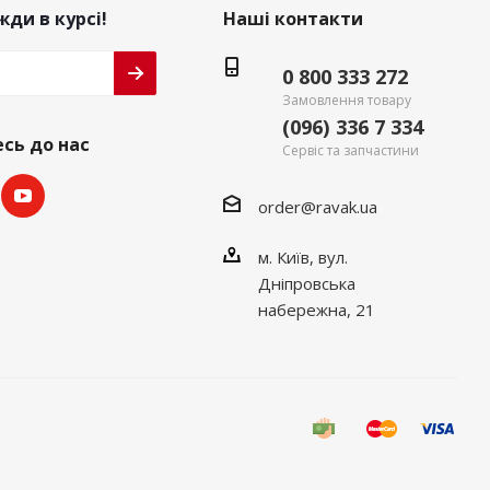
ди в курсі!
Наші контакти
0 800 333 272
Замовлення товару
(096) 336 7 334
сь до нас
Сервіс та запчастини
order@ravak.ua
м. Київ, вул.
Дніпровська
набережна, 21