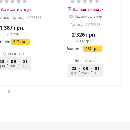
Залишити відгук
Залишити відгук
Під замовлення
атньо
Артикул: X07P188
Артикул: X07P223
1 387
грн.
2 326
грн.
1 734
грн.
2 907
грн.
ономія
347
грн.
Економія
581
грн.
До кінця акції
23
09
01
36
До кінця акції
дня
час.
хв.
сек.
23
09
01
36
дня
час.
хв.
сек.