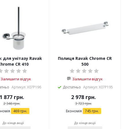
 для унітазу Ravak
Полиця Ravak Chrome CR
Chrome CR 410
500
Залишити відгук
Залишити відгук
атньо
Артикул: X07P196
Достатньо
Артикул: X07P195
1 877
грн.
2 978
грн.
2 346
грн.
3 723
грн.
ономія
469
грн.
Економія
745
грн.
До кінця акції
До кінця акції