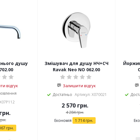
нього душу
Змішувач для душу НЧ+СЧ
Йоржик
702.00
Ravak Neo NO 062.00
и відгук
Залишити відгук
мовлення
Достатньо
Артикул: X070021
Дост
 X07P112
2 570
грн.
грн.
4 284
грн.
рн.
Економія
1 714
грн.
Ек
367
грн.