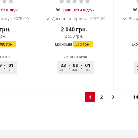
и відгук
Залишити відгук
ртикул: X07P190
Достатньо
Артикул: X07P189
Дост
грн.
2 040
грн.
рн.
2 550
грн.
388
грн.
Економія
510
грн.
Ек
я акції
До кінця акції
9
01
36
23
09
01
36
с.
хв.
сек.
дня
час.
хв.
сек.
1
2
3
14