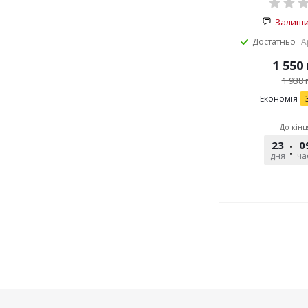
Залишит
Достатньо
А
1 550
1 938
г
Економія
До кінц
23
0
дня
ча