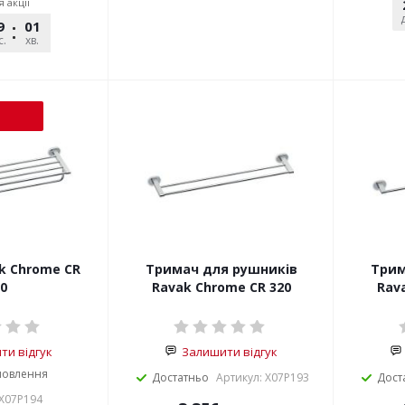
я акції
9
01
36
с.
хв.
сек.
k Chrome CR
Тримач для рушників
Трим
0
Ravak Chrome CR 320
Rav
и відгук
Залишити відгук
мовлення
Достатньо
Артикул: X07P193
Дост
 X07P194