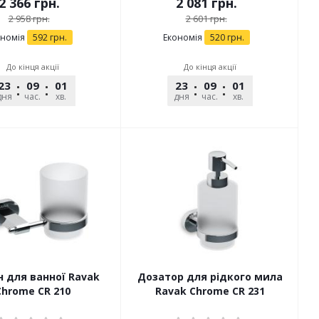
2 366
грн.
2 081
грн.
2 958
грн.
2 601
грн.
ономія
592
грн.
Економія
520
грн.
До кінця акції
До кінця акції
23
09
01
36
23
09
01
36
дня
час.
хв.
сек.
дня
час.
хв.
сек.
н для ванної Ravak
Дозатор для рідкого мила
Chrome CR 210
Ravak Chrome CR 231