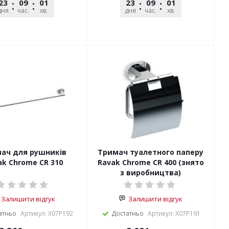
23
09
01
36
23
09
01
36
дня
час.
хв.
сек.
дня
час.
хв.
сек.
ач для рушників
Тримач туалетного паперу
ak Chrome CR 310
Ravak Chrome CR 400 (знято
з виробництва)
Залишити відгук
Залишити відгук
атньо
Артикул: X07P192
Достатньо
Артикул: X07P191