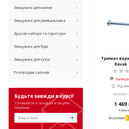
Змішувачі для ванни
Змішувачі для умивальника
Душові набори та гарнітури
Змішувачі для біде
Тримач верх
Змішувачі для кухні
Ravak 
Розпродаж салонів
Залишит
Під за
Артикул:
Будьте завжди в курсі!
Узнавайте о скидках и акциях
1 469
первым
1 836
г
Економія