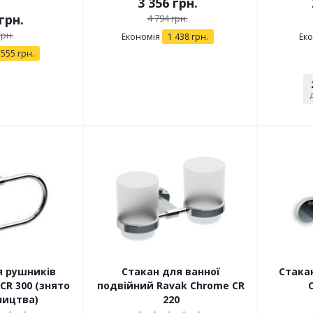
3 356
грн.
грн.
4 794
грн.
рн.
Економія
1 438
грн.
Ек
 555
грн.
 рушників
Стакан для ванної
Стака
CR 300 (знято
подвійний Ravak Chrome CR
ництва)
220