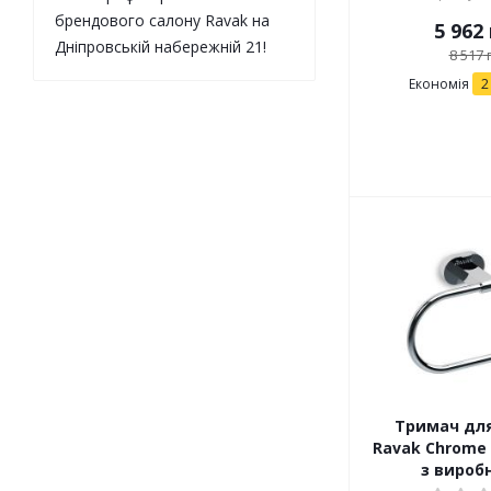
брендового салону Ravak на
5 962
Дніпровській набережній 21!
8 517
г
Економія
2
Тримач для
Ravak Chrome 
з вироб