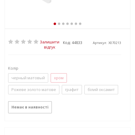
Залишити
Код: 44833
Артикул:
X070213
відгук
Колір
черный матовый
хром
Рожеве золото матове
графит
білий оксамит
Немає в наявності