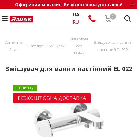
Офіційний магазин. Безкоштовна доставка!
UA
0
RU
Змішувачі
Змішувач для ванни
Сантехніка
-
-
-
-
Каталог
Змішувачі
для
Ravak
настінний EL 022
ванни
Змішувач для ванни настінний EL 022
НОВИНКА
БЕЗКОШТОВНА ДОСТАВКА