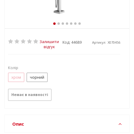
Залишити
Код: 44689
Артикул:
X070456
відгук
Колір
хром
чорний
Немає в наявності
Опис