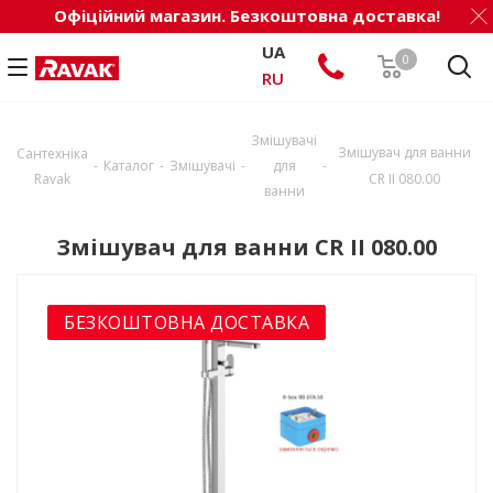
Офіційний магазин. Безкоштовна доставка!
UA
0
RU
Змішувачі
Змішувач для ванни
Сантехніка
-
-
-
-
Каталог
Змішувачі
для
Ravak
CR II 080.00
ванни
Змішувач для ванни CR II 080.00
БЕЗКОШТОВНА ДОСТАВКА