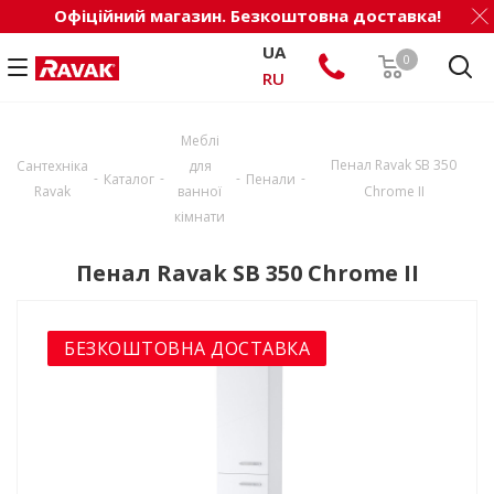
Офіційний магазин. Безкоштовна доставка!
UA
0
RU
Меблі
Пенал Ravak SB 350
Сантехніка
для
-
-
-
-
Каталог
Пенали
Ravak
ванної
Chrome II
кімнати
Пенал Ravak SB 350 Chrome II
БЕЗКОШТОВНА ДОСТАВКА