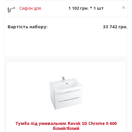
600 білий з
Сифон для
1 102 грн. * 1 шт
отвором
умивальника
1 377 грн.
Ravak Chrome
33 742 грн.
Вартість набору:
U трубчастий
Тумба під умивальник Ravak SD Chrome II 600
білий/білий