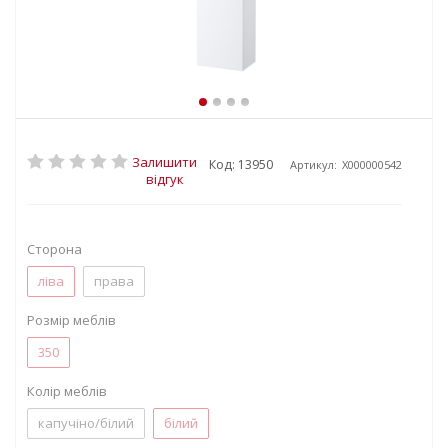
Залишити
Код: 13950
Артикул:
X000000542
відгук
Сторона
ліва
права
Розмір меблів
350
Колір меблів
капучіно/білий
білий