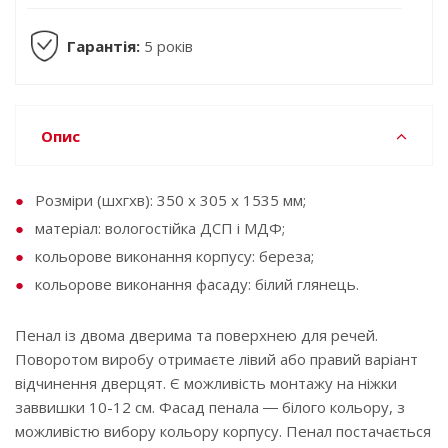
Гарантія:
5 років
Опис
Розміри (шxгхв): 350 х 305 х 1535 мм;
матеріал: вологостійка ДСП і МДФ;
кольорове виконання корпусу: береза;
кольорове виконання фасаду: білий глянець.
Пенал із двома дверима та поверхнею для речей.
Поворотом виробу отримаєте лівий або правий варіант
відчинення дверцят. Є можливість монтажу на ніжки
заввишки 10-12 см. Фасад пенала ― білого кольору, з
можливістю вибору кольору корпусу. Пенал постачається