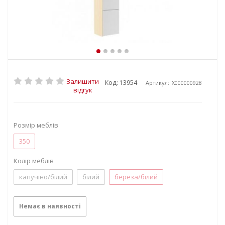
Залишити
Код: 13954
Артикул:
X000000928
відгук
Розмір меблів
350
Колір меблів
капучіно/білий
білий
береза/білий
Немає в наявності