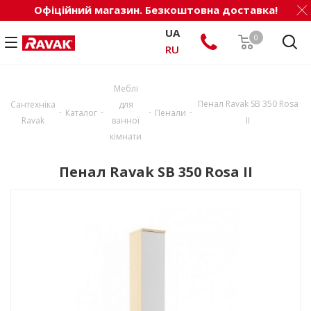
Офіційний магазин. Безкоштовна доставка!
UA
0
RU
Меблі
Пенал Ravak SB 350 Rosa
Сантехніка
для
-
-
-
-
Каталог
Пенали
Ravak
ванної
II
кімнати
Пенал Ravak SB 350 Rosa II