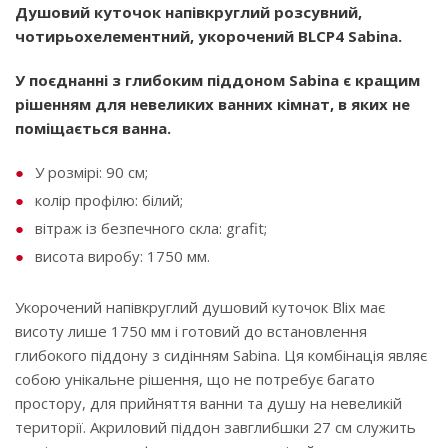
Душовий куточок напівкруглий розсувний,
чотирьохелементний, укорочений BLCP4 Sabina.
У поєднанні з глибоким піддоном Sabina є кращим
рішенням для невеликих ванних кімнат, в яких не
поміщається ванна.
У розмірі: 90 см;
колір профілю: білий;
вітраж із безпечного скла: grafit;
висота виробу: 1750 мм.
Укорочений напівкруглий душовий куточок Blix має
висоту лише 1750 мм і готовий до встановлення
глибокого піддону з сидінням Sabina. Ця комбінація являє
собою унікальне рішення, що не потребує багато
простору, для прийняття ванни та душу на невеликій
території. Акриловий піддон завглибшки 27 см служить