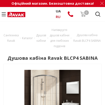
Офіційний магазин. Безкоштовна доставка!
UA
0
RU
Напівкруглі
Душова кабіна
Сантехніка
Душові
душові кабіни
-
-
-
-
Каталог
Ravak
кабіни
для глибоких
Ravak BLCP4 SABINA
піддонів
Душова кабіна Ravak BLCP4 SABINA