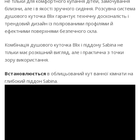
не тільки для комфортного купання дітей, замочування
білизни, але і в якості зручного сидіння. Розсувна система
душового куточка Blix гарантує технічну досконалість і
трендовий дизайн із полірованими профілями й
ефектними поверхнями безпечного скла.
Комбінація душового куточка Blix і піддону Sabina не
тільки має розкішний вигляд, але і практична з точки
зору використання.
Встановлюється
в облицьований кут ванної кімнати на
глибокий піддон Sabina.