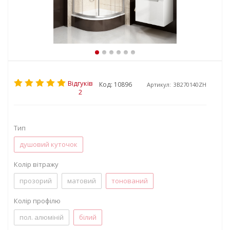
Відгуків
Код: 10896
Артикул:
3B270140ZH
2
Тип
душовий куточок
Колір вітражу
прозорий
матовий
тонований
Колір профілю
пол. алюміній
білий