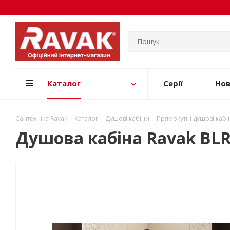
Каталог
Серії
Но
Сантехніка Ravak
-
Каталог
-
Душові кабіни
-
Прямокутні душові кабі
Душова кабіна Ravak BL