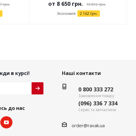
от
8 650 грн.
7 грн.
10 812 грн.
Экономия
2 162 грн.
ди в курсі!
Наші контакти
0 800 333 272
Замовлення товару
(096) 336 7 334
сь до нас
Сервіс та запчастини
order@ravak.ua