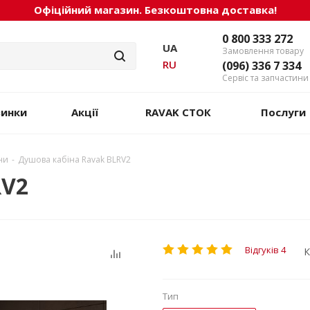
Офіційний магазин. Безкоштовна доставка!
0 800 333 272
UA
Замовлення товару
RU
(096) 336 7 334
Сервіс та запчастини
винки
Акції
RAVAK СТОК
Послуги
ни
-
Душова кабіна Ravak BLRV2
RV2
Відгуків 4
К
Тип