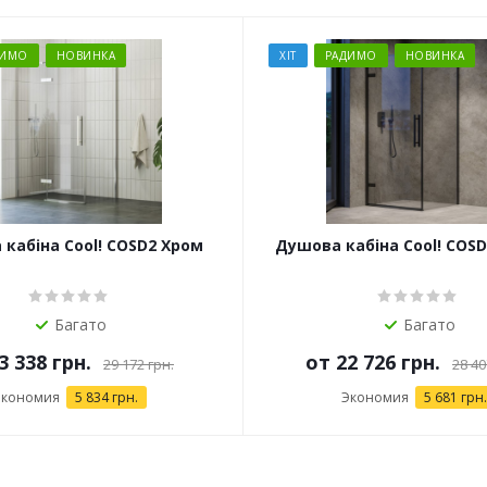
ДИМО
НОВИНКА
ХІТ
РАДИМО
НОВИНКА
кабіна Cool! COSD2 Хром
Душова кабіна Cool! COS
Багато
Багато
3 338 грн.
от
22 726 грн.
29 172 грн.
28 40
Экономия
5 834 грн.
Экономия
5 681 грн.