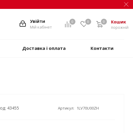
Увійти
Кошик
0
0
0
Мій кабінет
порожній
Доставка і оплата
Контакти
од: 43455
Артикул:
1LV70U00ZH