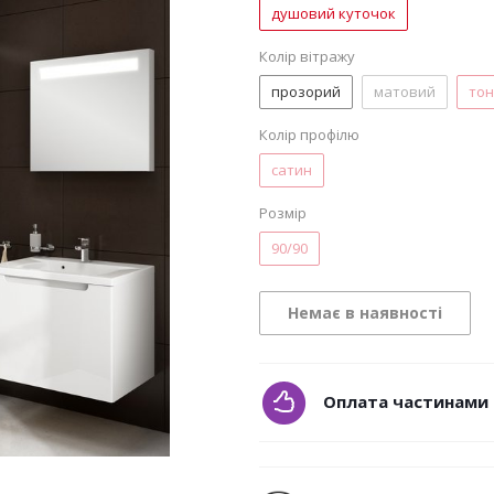
душовий куточок
Колір вітражу
прозорий
матовий
то
Колір профілю
сатин
Розмір
90/90
Немає в наявності
Оплата частинами 