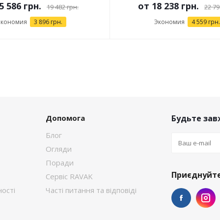
5 586 грн.
от
18 238 грн.
19 482 грн.
22 79
Экономия
3 896 грн.
Экономия
4 559 грн.
Допомога
Будьте завж
Блог
Огляди
Поради
Приєднуйте
Сервіс RAVAK
ості
Часті питання та відповіді