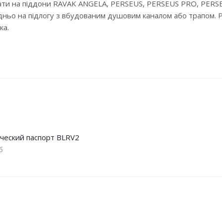
мнати на піддони RAVAK ANGELA, PERSEUS, PERSEUS PRO, PE
о на підлогу з вбудованим душовим каналом або трапом. Р
ка.
ческий паспорт BLRV2
б