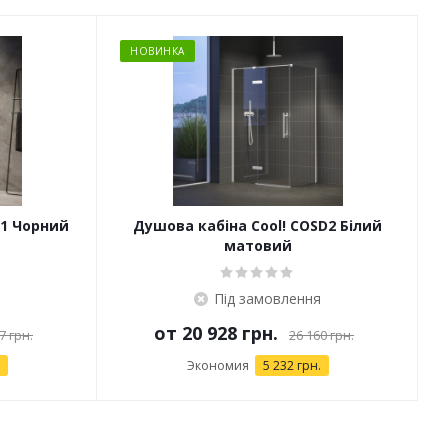
НОВИНКА
D1 Чорний
Душова кабіна Cool! COSD2 Білий
матовий
Під замовлення
от
20 928 грн.
7 грн.
26 160 грн.
Экономия
5 232 грн.