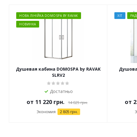
НОВА ЛІНІЙКА DOMOSPA BY RAVAK
ХІТ
РА
НОВИНКА
Душевая кабина DOMOSPA by RAVAK
Душова 
SLRV2
Достатньо
от
11 220 грн.
от
2
14 025 грн.
Экономия
2 805 грн.