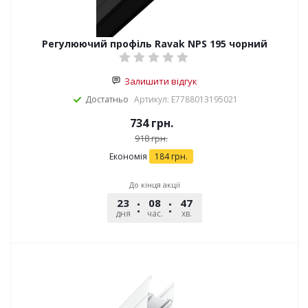
Регулюючий профіль Ravak NPS 195 чорний
Залишити відгук
Достатньо
Артикул: E7788013195021
734
грн.
918
грн.
Економія
184
грн.
До кінця акції
23
08
47
12
дня
час.
хв.
сек.