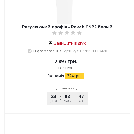
Регулюючий профіль Ravak CNPS белый
Залишити відгук
Під замовлення
Артикул: E778801119470
2 897
грн.
3 621
грн.
Економія
724
грн.
До кінця акції
23
08
47
12
дня
час.
хв.
сек.