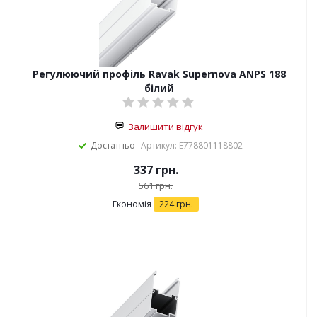
Регулюючий профіль Ravak Supernova ANPS 188
білий
Залишити відгук
Достатньо
Артикул: E778801118802
337
грн.
561
грн.
Економія
224
грн.