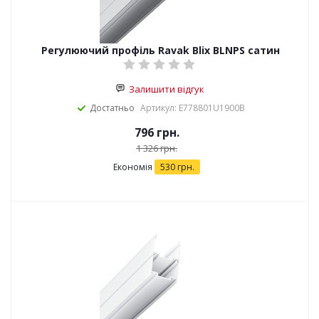
Регулюючий профіль Ravak Blix BLNPS сатин
Залишити відгук
Достатньо
Артикул: E778801U1900B
796
грн.
1 326
грн.
Економія
530
грн.