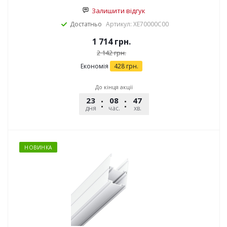
Залишити відгук
Достатньо
Артикул: XE70000C00
1 714
грн.
2 142
грн.
Економія
428
грн.
До кінця акції
23
08
47
12
дня
час.
хв.
сек.
НОВИНКА