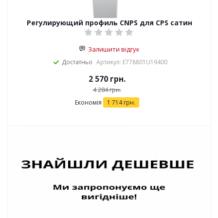
Регулирующий профиль CNPS для CPS сатин
Залишити відгук
Достатньо
Артикул: E778801U19400
2 570
грн.
4 284
грн.
Економія
1 714
грн.