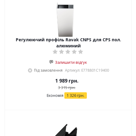
Регулюючий профіль Ravak CNPS для CPS пол.
алюминий
Залишити відгук
Під замовлення
Артикул: E778801C19400
1 989
грн.
3 315
грн.
Економія
1 326
грн.