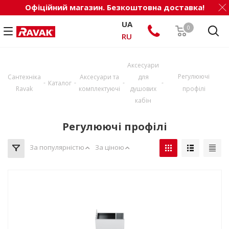
Офіційний магазин. Безкоштовна доставка!
UA
0
RU
Аксесуари
Регулюючі
Сантехніка
Аксесуари та
для
-
-
-
-
Каталог
Ravak
комплектуючі
душових
профілі
кабін
Регулюючі профілі
За популярністю
За ціною