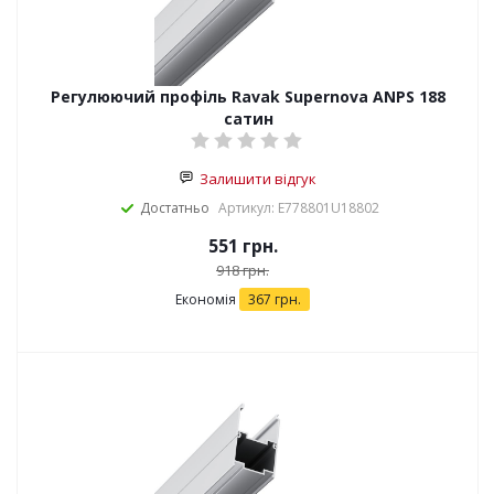
Регулюючий профіль Ravak Supernova ANPS 188
сатин
Залишити відгук
Достатньо
Артикул: E778801U18802
551
грн.
918
грн.
Економія
367
грн.