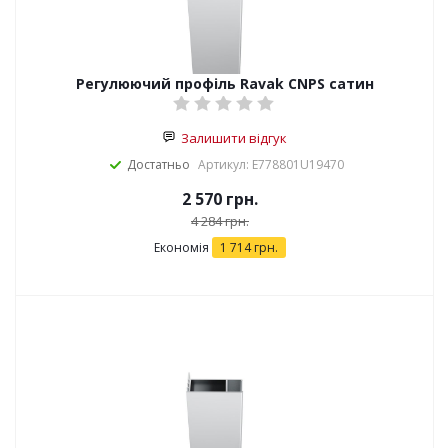
Регулюючий профіль Ravak CNPS сатин
Залишити відгук
Достатньо
Артикул: E778801U19470
2 570
грн.
4 284
грн.
Економія
1 714
грн.