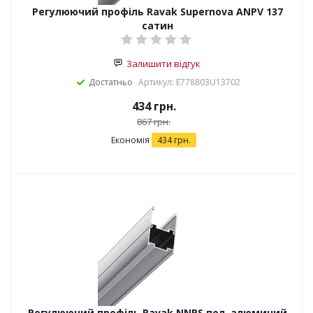
Регулюючий профіль Ravak Supernova ANPV 137
сатин
Залишити відгук
Достатньо
Артикул: E778803U13702
434
грн.
867
грн.
Економія
434
грн.
Регулюючий профіль Ravak NNPS пол. алюминий