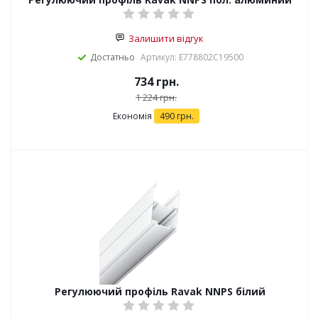
Залишити відгук
Достатньо
Артикул: E778802C19500
734
грн.
1 224
грн.
Економія
490
грн.
Регулюючий профіль Ravak NNPS білий