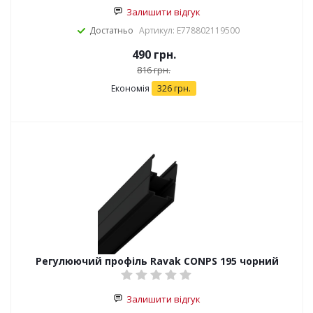
Залишити відгук
Достатньо
Артикул: E778802119500
490
грн.
816
грн.
Економія
326
грн.
Регулюючий профіль Ravak CONPS 195 чорний
Залишити відгук