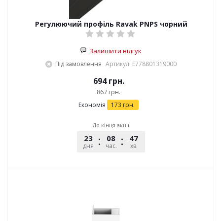
Регулюючий профіль Ravak PNPS чорний
Залишити відгук
Під замовлення
Артикул: E778801319000
694
грн.
867
грн.
Економія
173
грн.
До кінця акції
23
08
47
12
дня
час.
хв.
сек.