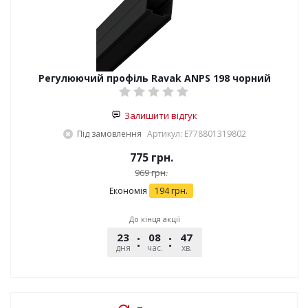
Регулюючий профіль Ravak АNPS 198 чорний
Залишити відгук
Під замовлення
Артикул: E778801319802
775
грн.
969
грн.
Економія
194
грн.
До кінця акції
23
08
47
12
дня
час.
хв.
сек.