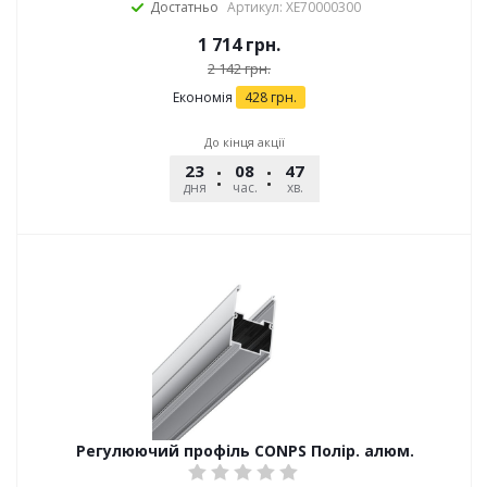
Достатньо
Артикул: XE70000300
1 714
грн.
2 142
грн.
Економія
428
грн.
До кінця акції
23
08
47
12
дня
час.
хв.
сек.
Регулюючий профіль CONPS Полір. алюм.