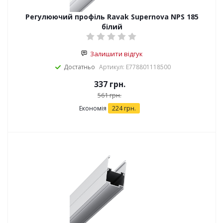
Регулюючий профіль Ravak Supernova NPS 185
білий
Залишити відгук
Достатньо
Артикул: E778801118500
337
грн.
561
грн.
Економія
224
грн.