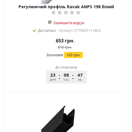
Регулюючий профіль Ravak АNPS 198 білий
Залишити відгук
Достатньо
Артикул: E778801119802
653
грн.
816
грн.
Економія
163
грн.
До кінця акції
23
08
47
12
дня
час.
хв.
сек.