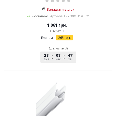
Залишити відгук
Достатньо
Артикул: E778801U195021
1 061
грн.
1 326
грн.
Економія
265
грн.
До кінця акції
23
08
47
12
дня
час.
хв.
сек.