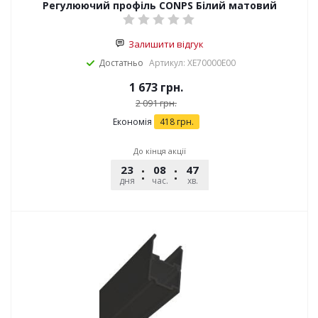
Регулюючий профіль CONPS Білий матовий
Залишити відгук
Достатньо
Артикул: XE70000E00
1 673
грн.
2 091
грн.
Економія
418
грн.
До кінця акції
23
08
47
12
дня
час.
хв.
сек.