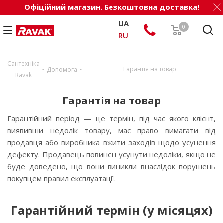
Офіційний магазин. Безкоштовна доставка!
UA
0
RU
Сантехніка
-
-
Гарантія на товар
Допомога
Ravak
Гарантія на товар
Гарантійний період — це термін, під час якого клієнт,
виявивши недолік товару, має право вимагати від
продавця або виробника вжити заходів щодо усунення
дефекту. Продавець повинен усунути недоліки, якщо не
буде доведено, що вони виникли внаслідок порушень
покупцем правил експлуатації.
Гарантійний термін (у місяцях)