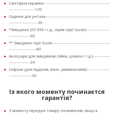
Санітарна кераміка-------------------------------------------
-----------------120
Сидіння для унітаза------------------------------------------
-------------------36
*Змішувачі (DS 090 і т.д., окрім серії Suzan)---------------
--------------60
** Змішувачі серії Suzan--------------------------------------
------------------60
Аксесуари для змішувачів (лійки, шланги і т.д.)-----------
--------------24
Сифони (для піддонів, ванн, умивальників)---------------
---------------36
Із якого моменту починаєтся
гарантія?
З моменту передачі товару споживачеві, якщо в