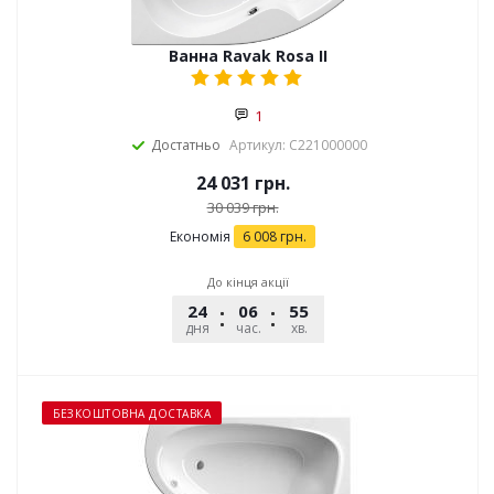
Ванна Ravak Rosa II
1
Достатньо
Артикул: C221000000
24 031
грн.
30 039
грн.
Економія
6 008
грн.
До кінця акції
24
06
55
29
дня
час.
хв.
сек.
БЕЗКОШТОВНА ДОСТАВКА