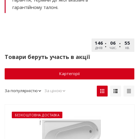
гарантійному талоні.
146
06
55
днів
час.
хв.
Товари беруть участь в акції
Картегорії
За популярністю
За ціною
БЕЗКОШТОВНА ДОСТАВКА