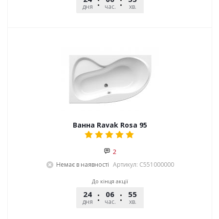
дня
час.
хв.
сек.
Ванна Ravak Rosa 95
2
Немає в наявності
Артикул: C551000000
До кінця акції
24
06
55
29
дня
час.
хв.
сек.