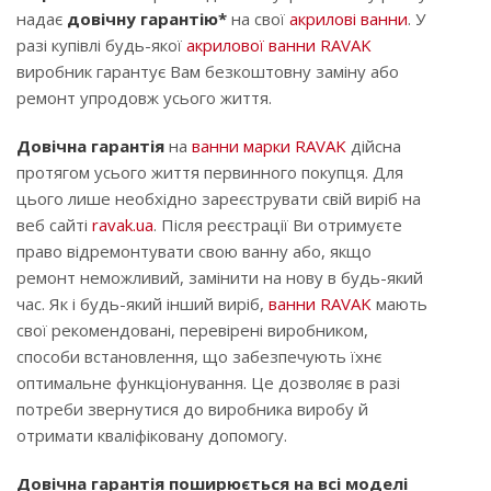
надає
довічну гарантію*
на свої
акрилові ванни
. У
разі купівлі будь-якої
акрилової ванни RAVAK
виробник гарантує Вам безкоштовну заміну або
ремонт упродовж усього життя.
Довічна гарантія
на
ванни марки RAVAK
дійсна
протягом усього життя первинного покупця. Для
цього лише необхідно зареєструвати свій виріб на
веб сайті
ravak.ua
. Після реєстрації Ви отримуєте
право відремонтувати свою ванну або, якщо
ремонт неможливий, замінити на нову в будь-який
час. Як і будь-який інший виріб,
ванни RAVAK
мають
свої рекомендовані, перевірені виробником,
способи встановлення, що забезпечують їхнє
оптимальне функціонування. Це дозволяє в разі
потреби звернутися до виробника виробу й
отримати кваліфіковану допомогу.
Довічна гарантія поширюється на всі
моделі