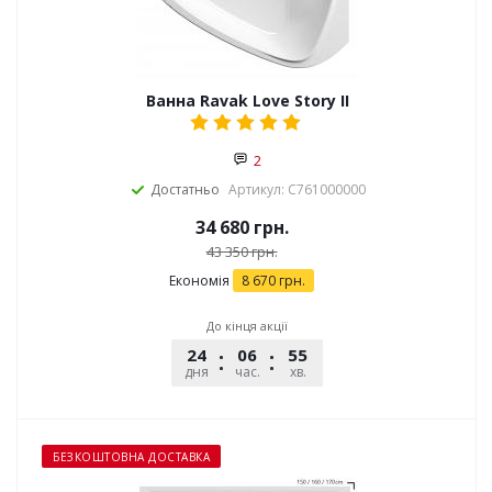
Ванна Ravak Love Story II
2
Достатньо
Артикул: C761000000
34 680
грн.
43 350
грн.
Економія
8 670
грн.
До кінця акції
24
06
55
29
дня
час.
хв.
сек.
БЕЗКОШТОВНА ДОСТАВКА