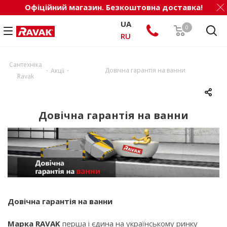
Офіційний магазин. Безкоштовна доставка!
UA
0
RU
Сантехніка
-
-
Довічна гарантія на ванни
Акції
Ravak
Довічна гарантія на ванни
Довічна гарантія на ванни
Марка RAVAK
перша і єдина на українському ринку