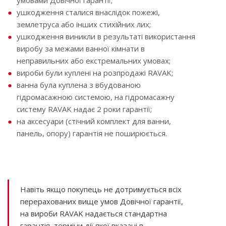
умовами Довічної гарантії;
ушкодження сталися внаслідок пожежі,
землетруса або інших стихійних лих;
ушкодження виникли в результаті використання
виробу за межами ванної кімнати в
неправильних або екстремальних умовах;
вироби були куплені на розпродажі RAVAK;
ванна була куплена з вбудованою
гідромасажною системою, на гідромасажну
систему RAVAK надає 2 роки гарантії;
на аксесуари (стічний комплект для ванни,
панель, опору) гарантія не поширюється.
Навіть якщо покупець не дотримується всіх
перерахованих вище умов Довічної гарантії,
на вироби RAVAK надається стандартна
гарантія, терміни дії якої вказані в