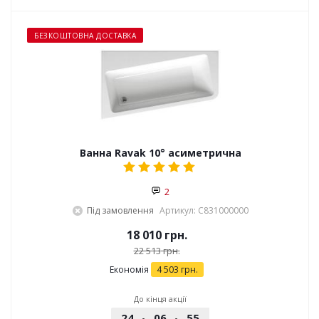
БЕЗКОШТОВНА ДОСТАВКА
Ванна Ravak 10° асиметрична
2
Під замовлення
Артикул: C831000000
18 010
грн.
22 513
грн.
Економія
4 503
грн.
До кінця акції
24
06
55
29