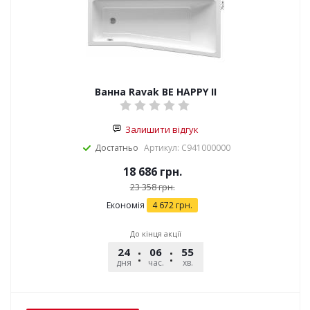
Ванна Ravak BE HAPPY II
Залишити відгук
Достатньо
Артикул: C941000000
18 686
грн.
23 358
грн.
Економія
4 672
грн.
До кінця акції
24
06
55
29
дня
час.
хв.
сек.