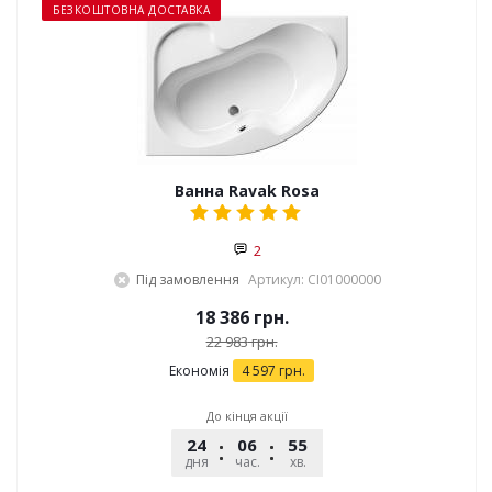
БЕЗКОШТОВНА ДОСТАВКА
Ванна Ravak Rosa
2
Під замовлення
Артикул: CI01000000
18 386
грн.
22 983
грн.
Економія
4 597
грн.
До кінця акції
24
06
55
29
дня
час.
хв.
сек.