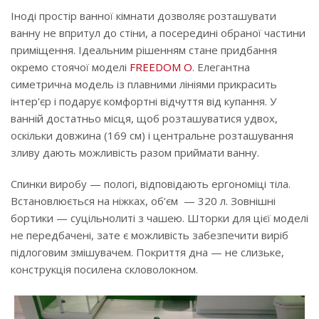
Іноді простір ванної кімнати дозволяє розташувати
ванну не впритул до стіни, а посередині обраної частини
приміщення. Ідеальним рішенням стане придбання
окремо стоячої моделі
FREEDOM O
. Елегантна
симетрична модель із плавними лініями прикрасить
інтер'єр і подарує комфортні відчуття від купання. У
ванній достатньо місця, щоб розташуватися удвох,
оскільки довжина (169 см) і центральне розташування
зливу дають можливість разом приймати ванну.
Спинки виробу — пологі, відповідають ергономіці тіла.
Встановлюється на ніжках, об’єм — 320 л. Зовнішні
бортики — суцільнолиті з чашею. Шторки для цієї моделі
не передбачені, зате є можливість забезпечити виріб
підлоговим змішувачем. Покриття дна — не слизьке,
конструкція посилена скловолокном.