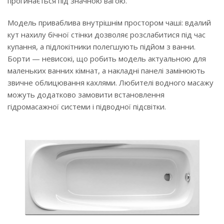
прогинається під значною вагою.
Модель приваблива внутрішнім простором чаші: вдалий
кут нахилу бічної стінки дозволяє розслабитися під час
купання, а підлокітники полегшують підйом з ванни.
Борти — невисокі, що робить модель актуальною для
маленьких ванних кімнат, а накладні панелі замінюють
звичне облицювання кахлями. Любителі водного масажу
можуть додатково замовити встановлення
гідромасажної системи і підводної підсвітки.