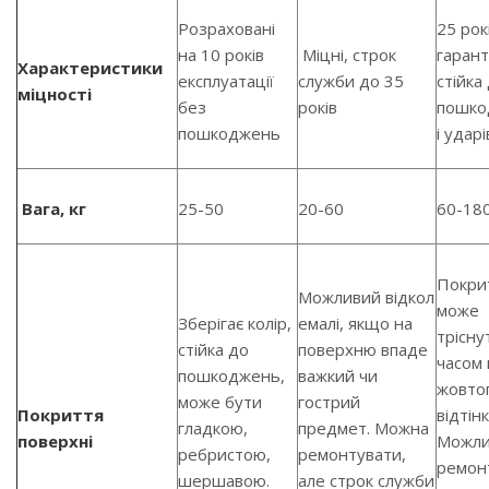
Розраховані
25 рок
на 10 років
Міцні, строк
гаранті
Характеристики
експлуатації
служби до 35
стійка
міцності
без
років
пошко
пошкоджень
і ударі
Вага, кг
25-50
20-60
60-18
Покри
Можливий відкол
може
Зберігає колір,
емалі, якщо на
трісну
стійка до
поверхню впаде
часом
пошкоджень,
важкий чи
жовто
може бути
гострий
Покриття
відтінк
гладкою,
предмет. Можна
поверхні
Можли
ребристою,
ремонтувати,
ремонт
шершавою.
але строк служби