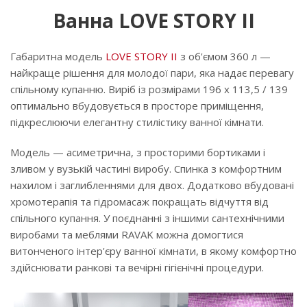
Ванна LOVE STORY II
Габаритна модель
LOVE STORY II
з об'ємом 360 л —
найкраще рішення для молодої пари, яка надає перевагу
спільному купанню. Виріб із розмірами 196 х 113,5 / 139
оптимально вбудовується в просторе приміщення,
підкреслюючи елегантну стилістику ванної кімнати.
Модель — асиметрична, з просторими бортиками і
зливом у вузькій частині виробу. Спинка з комфортним
нахилом і заглибленнями для двох. Додатково вбудовані
хромотерапія та гідромасаж покращать відчуття від
спільного купання. У поєднанні з іншими сантехнічними
виробами та меблями RAVAK можна домогтися
витонченого інтер'єру ванної кімнати, в якому комфортно
здійснювати ранкові та вечірні гігієнічні процедури.