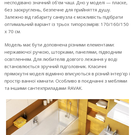
несподівано значний об'єм чаші. Дно у моделі — пласке,
без заокруглень, безпечне для прийняття душу.
Залежно від габариту санвузла є можливість підібрати
оптимальний варіант із трьох типорозмірів: 170/160/150
х 70 см.
Модель має бути доповнена різними елементами:
нержавіючої ручкою, шторками, панелями, підводним
освітленням. Для любителів довгого лежання у воді
встановлюється зручний підголовник. Класичні
прямокутні моделі відмінно вписуються в різний інтер'єр і
простір ванної кімнати. Особливо в поєднанні з меблями
та іншими сантехприладами RAVAK.