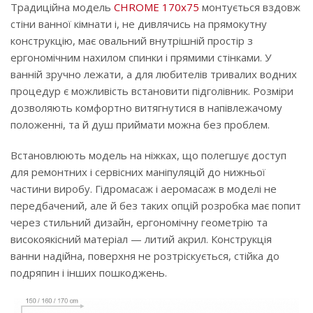
Традиційна модель
CHROME 170х75
монтується вздовж
стіни ванної кімнати і, не дивлячись на прямокутну
конструкцію, має овальний внутрішній простір з
ергономічним нахилом спинки і прямими стінками. У
ванній зручно лежати, а для любителів тривалих водних
процедур є можливість встановити підголівник. Розміри
дозволяють комфортно витягнутися в напівлежачому
положенні, та й душ приймати можна без проблем.
Встановлюють модель на ніжках, що полегшує доступ
для ремонтних і сервісних маніпуляцій до нижньої
частини виробу. Гідромасаж і аеромасаж в моделі не
передбачений, але й без таких опцій розробка має попит
через стильний дизайн, ергономічну геометрію та
високоякісний матеріал — литий акрил. Конструкція
ванни надійна, поверхня не розтріскується, стійка до
подряпин і інших пошкоджень.