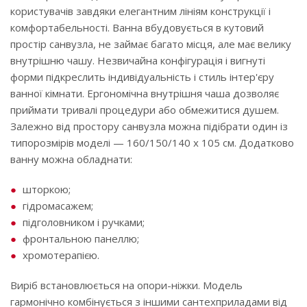
користувачів завдяки елегантним лініям конструкції і
комфортабельності. Ванна вбудовується в кутовий
простір санвузла, не займає багато місця, але має велику
внутрішню чашу. Незвичайна конфігурація і вигнуті
форми підкреслить індивідуальність і стиль інтер'єру
ванної кімнати. Ергономічна внутрішня чаша дозволяє
приймати тривалі процедури або обмежитися душем.
Залежно від простору санвузла можна підібрати один із
типорозмірів моделі — 160/150/140 x 105 см. Додатково
ванну можна обладнати:
шторкою;
гідромасажем;
підголовником і ручками;
фронтальною панеллю;
хромотерапією.
Виріб встановлюється на опори-ніжки. Модель
гармонічно комбінується з іншими сантехприладами від