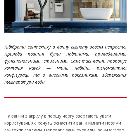
Підібрати сантехніку в ванну кімнату зовсім непросто.
Прилади повинні бути надійними, привабливими,
функціональними, стильними. Саме такі ванни пропонує
компанія Ravak — міцні, надійні, різноманітної
конфігурації та з високими показниками збереження
температури води.
На ванни з акрилу в першу чергу звертають уваги
користувачі, які хочуть оснастити ванні кімнати новими
сантехприладами. Переваги ванн очевидні: вони чудово