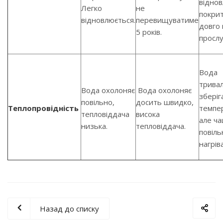
відно
Легко
не
покри
відновлюється.
перевищуватиме
довго 
5 років.
просл
Вода
тривал
Вода охолоняє
Вода охолоняє
зберіг
повільно,
досить швидко,
Теплопровідність
темпе
тепловіддача
висока
але ч
низька.
тепловіддача.
повіль
нагрів
Назад до списку