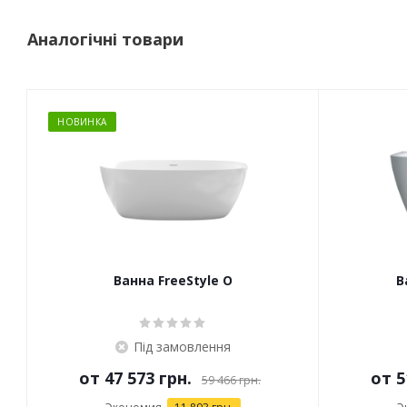
Аналогічні товари
НОВИНКА
Ванна FreeStyle O
В
Під замовлення
от
47 573 грн.
от
5
59 466 грн.