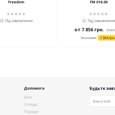
Freedom
FM 016.00
Під замовлення
Під замовлення
от
7 856 грн.
9 820
Экономия
1 964 грн.
Допомога
Будьте завж
Блог
Огляди
Поради