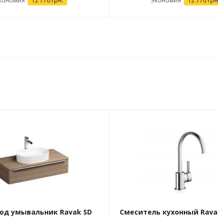
кономия
12 770 грн.
Экономия
12 770 грн
од умывальник Ravak SD
Смеситель кухонный Rava