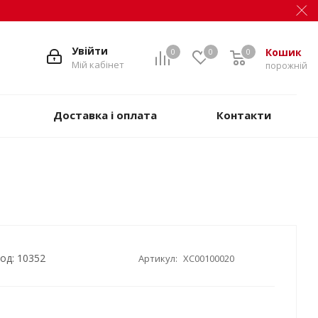
Увійти
Кошик
0
0
0
Мій кабінет
порожній
Доставка і оплата
Контакти
од: 10352
Артикул:
XC00100020