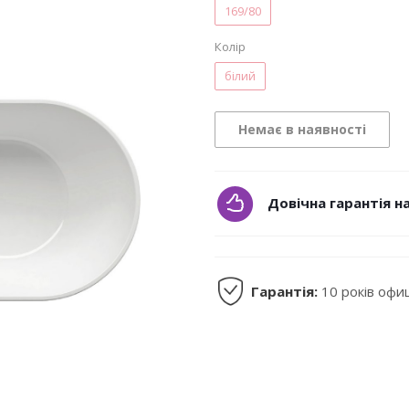
169/80
Колір
білий
Немає в наявності
Довічна гарантія н
Гарантія:
10 років офи