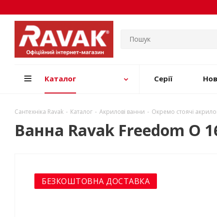
Каталог
Серії
Но
Сантехніка Ravak
-
Каталог
-
Акрилові ванни
-
Окремо стоячі акрило
Ванна Ravak Freedom O 1
БЕЗКОШТОВНА ДОСТАВКА