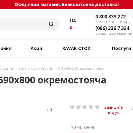
Офіційний магазин. Безкоштовна доставка!
0 800 333 272
UA
Замовлення товару
RU
(096) 336 7 334
Сервіс та запчастини
винки
Акції
RAVAK СТОК
Послуги
ві ванни
-
Ванна Ravak Freedom O 1690x800 окремостояча
690x800 окремостояча
Залишити
К
відгук
Розмір ванни