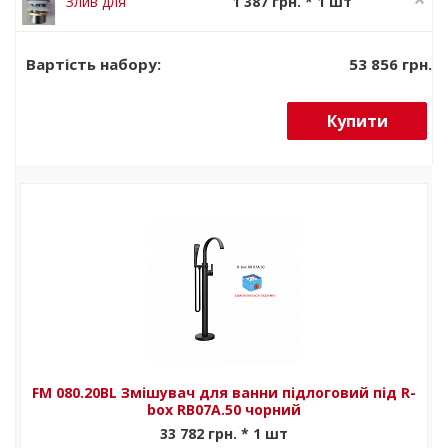
Злив для
1 387 грн. * 1 шт
CLICK CLACK
ванни
1 734 грн.
Чорний
FreeStyle
53 856 грн.
Вартість набору:
матовий
CLICK CLACK
Білий матовий
Купити
FM 080.20BL Змішувач для ванни підлоговий під R-
box RB07A.50 чорний
33 782 грн. * 1 шт