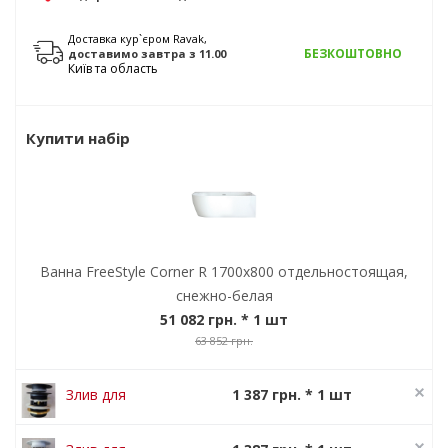
Доставка кур`єром Ravak,
БЕЗКОШТОВНО
доставимо
завтра
з 11.00
Київ та область
Купити набір
Ванна FreeStyle Corner R 1700x800 отдельностоящая,
снежно-белая
51 082 грн.
* 1 шт
63 852 грн.
Злив для
1 387 грн. * 1 шт
ванни
1 734 грн.
FreeStyle