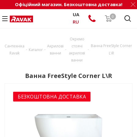
Офіційний магазин. Безкоштовна доставка!
UA
0
RU
Окремо
Ванна FreeStyle Corner
Сантехніка
Акрилові
стоячі
-
-
-
-
Каталог
Ravak
ванни
акрилові
L\R
ванни
Ванна FreeStyle Corner L\R
БЕЗКОШТОВНА ДОСТАВКА