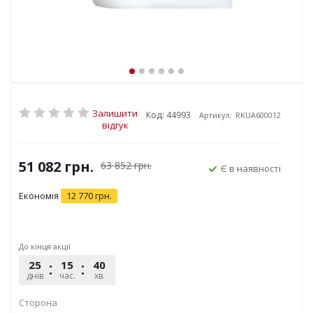
Залишити
Код: 44993
Артикул:
RKUA600012
відгук
51 082
грн.
63 852
грн.
Є в наявності
Економія
12 770
грн.
До кінця акції
25
15
40
26
днів
час.
хв.
сек.
Сторона