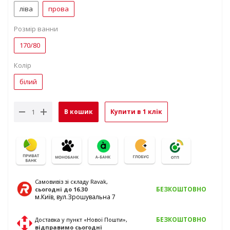
ліва
прова
Розмір ванни
170/80
Колір
білий
В кошик
Купити в 1 клік
Самовивіз зі складу Ravak,
БЕЗКОШТОВНО
сьогодні
до 16.30
м.Київ, вул.Зрошувальна 7
БЕЗКОШТОВНО
Доставка у пункт «Нової Пошти»,
відправимо
сьогодні