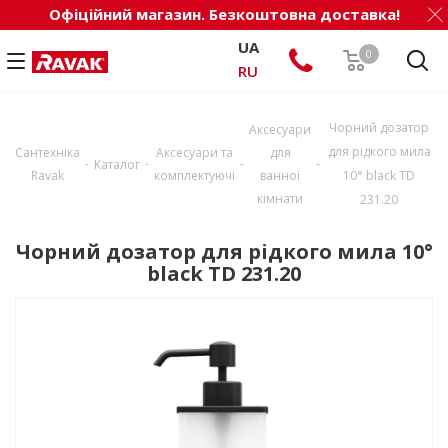
Офіційний магазин. Безкоштовна доставка!
UA
0
RU
Чорний дозатор
Аксесуари
для рідкого мила
Сантехніка
Аксесуари та
для
-
-
-
-
Каталог
Ravak
комплектуючі
ванної
10° black TD
кімнати
231.20
Чорний дозатор для рідкого мила 10°
black TD 231.20