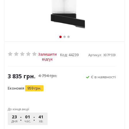
Залишити
Код: 44239
Артикул:
X07P559
відгук
3 835
грн.
4 794
грн.
Є в наявності
Економія
959
грн.
До кінця акції
23
01
41
25
дня
час.
хв.
сек.