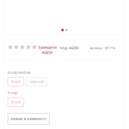
Залишити
Код: 44280
Артикул:
X01774
відгук
Колір меблів
білий
черный
Колір
білий
Немає в наявності