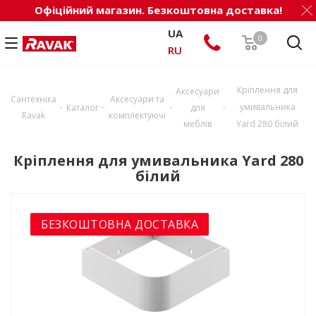
Офіційний магазин. Безкоштовна доставка!
UA
0
RU
Кріплення для
Аксесуари
Сантехніка
Аксесуари та
-
-
-
-
умивальника
Каталог
для
Ravak
комплектуючі
меблів
Yard 280 білий
Кріплення для умивальника Yard 280
білий
БЕЗКОШТОВНА ДОСТАВКА