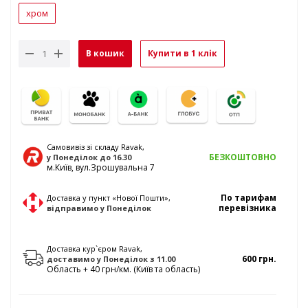
хром
В кошик
Купити в 1 клік
Самовивіз зі складу Ravak,
БЕЗКОШТОВНО
у Понеділок
до 16.30
м.Київ, вул.Зрошувальна 7
По тарифам
Доставка у пункт «Нової Пошти»,
перевізника
відправимо
у Понеділок
Доставка кур`єром Ravak,
600 грн.
доставимо
у Понеділок
з 11.00
Область + 40 грн/км. (Київ та область)