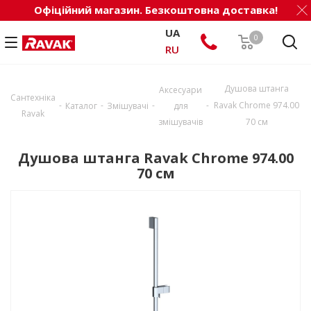
Офіційний магазин. Безкоштовна доставка!
UA
0
RU
Душова штанга
Аксесуари
Сантехніка
-
-
-
-
Ravak Chrome 974.00
Каталог
Змішувачі
для
Ravak
змішувачів
70 см
Душова штанга Ravak Chrome 974.00
70 см