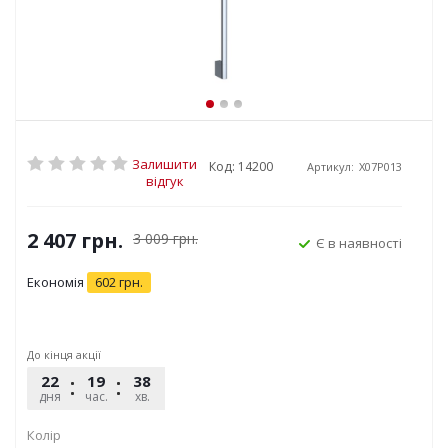
Залишити
Код: 14200
Артикул:
X07P013
відгук
2 407
грн.
3 009
грн.
Є в наявності
Економія
602
грн.
До кінця акції
22
19
38
50
дня
час.
хв.
сек.
Колір