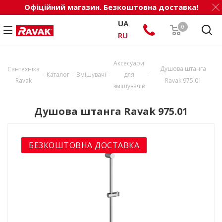
Офіційний магазин. Безкоштовна доставка!
UA
0
RU
Аксесуари
Душова штанга
Сантехніка
-
-
-
-
Каталог
Змішувачі
для
Ravak
Ravak 975.01
змішувачів
Душова штанга Ravak 975.01
БЕЗКОШТОВНА ДОСТАВКА