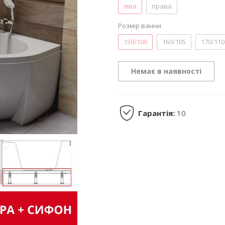
ліва
права
Розмір ванни
150/100
160/105
170/110
Немає в наявності
Гарантія:
10