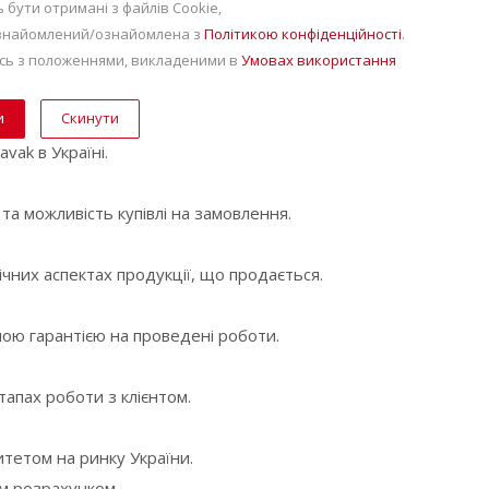
 бути отримані з файлів Сookie,
ознайомлений/ознайомлена з
Політикою конфіденційності
.
ь з положеннями, викладеними в
Умовах використання
Скинути
vak в Україні.
 та можливість купівлі на замовлення.
чних аспектах продукції, що продається.
ною гарантією на проведені роботи.
тапах роботи з клієнтом.
тетом на ринку України.
им розрахунком.