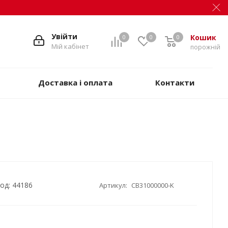
Увійти
Кошик
0
0
0
Мій кабінет
порожній
Доставка і оплата
Контакти
од: 44186
Артикул:
CB31000000-K