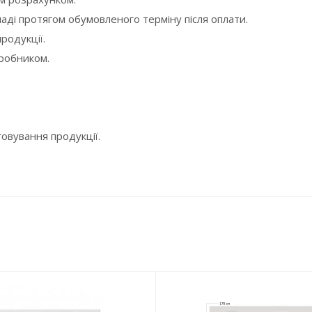
ді протягом обумовленого терміну після оплати.
родукції.
робником.
говування продукції.