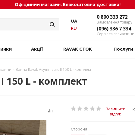
Офіційний магазин. Безкоштовна доставка!
0 800 333 272
UA
Замовлення товару
RU
(096) 336 7 334
Сервіс та запчастини
винки
Акції
RAVAK СТОК
Послуги
 ванни
-
Ванна Ravak Asymmetric II 150 L - комплект
I 150 L - комплект
Залишити
К
відгук
Сторона