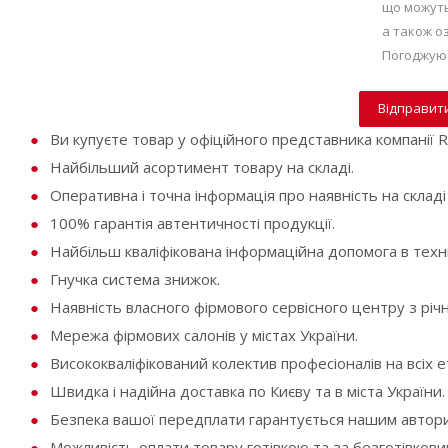
що можуть
а також 
Погоджуюс
Ви купуєте товар у офіційного представника компанії Ra
Найбільший асортимент товару на складі.
Оперативна і точна інформація про наявність на складі
100% гарантія автентичності продукції.
Найбільш кваліфікована інформаційна допомога в техні
Гнучка система знижок.
Наявність власного фірмового сервісного центру з річ
Мережа фірмових салонів у містах України.
Висококваліфікований колектив професіоналів на всіх е
Швидка і надійна доставка по Києву та в міста України.
Безпека вашої передплати гарантується нашим автори
Можливість оплати товару готівкою та за безготівков