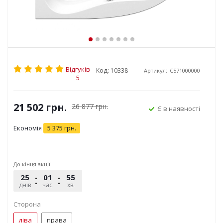
Відгуків
Код: 10338
Артикул:
C571000000
5
21 502
грн.
26 877
грн.
Є в наявності
Економія
5 375
грн.
До кінця акції
25
01
55
18
днів
час.
хв.
сек.
Сторона
ліва
права