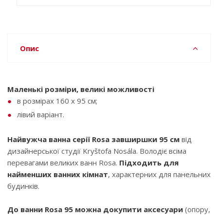
Опис
Маленькі розміри, великі можливості
в розмірах 160 x 95 см;
лівий варіант.
Найвужча ванна серії Rosa завширшки 95 см
від
дизайнерської студії Kryštofa Nosála. Володіє всіма
перевагами великих ванн Rosa.
Підходить для
найменших ванних кімнат
, характерних для панельних
будинків.
До ванни Rosa 95 можна докупити аксесуари
(опору,