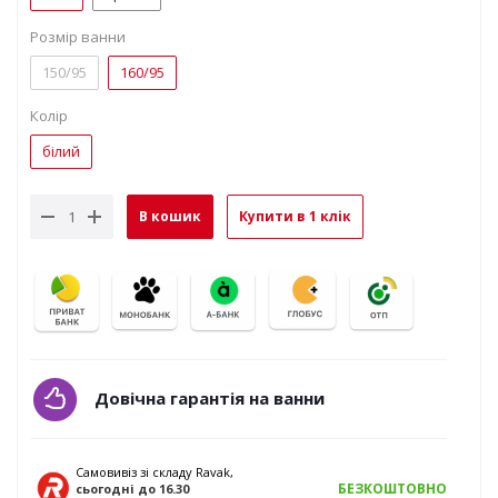
Розмір ванни
150/95
160/95
Колір
білий
В кошик
Купити в 1 клік
Довічна гарантія на ванни
Самовивіз зі складу Ravak,
БЕЗКОШТОВНО
сьогодні
до 16.30