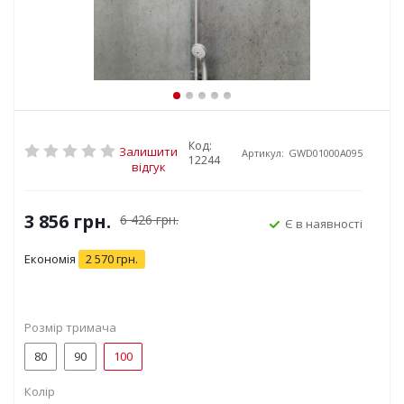
Код:
Залишити
Артикул:
GWD01000A095
12244
відгук
3 856
грн.
6 426
грн.
Є в наявності
Економія
2 570
грн.
Розмір тримача
80
90
100
Колір