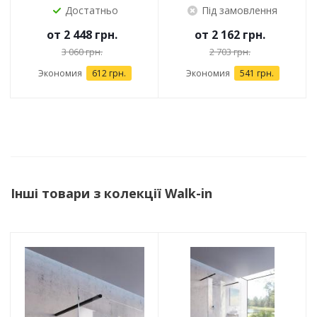
Достатньо
Під замовлення
от
2 448 грн.
от
2 162 грн.
3 060 грн.
2 703 грн.
Экономия
612 грн.
Экономия
541 грн.
Інші товари з колекції Walk-in