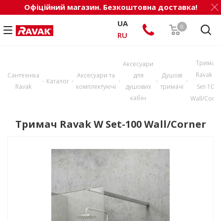
Офіційний магазин. Безкоштовна доставка!
UA
0
RU
Тримач
Аксесуари
Ravak W
Сантехніка
Аксесуари та
для
Душові
-
-
-
-
-
Каталог
Ravak
комплектуючі
душових
тримачі
Set-100
кабін
Wall/Corne
Тримач Ravak W Set-100 Wall/Corner