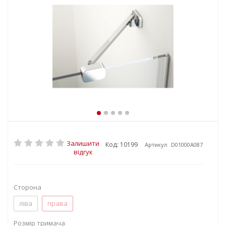
Залишити
Код: 10199
Артикул:
D01000A087
відгук
Сторона
ліва
права
Розмір тримача