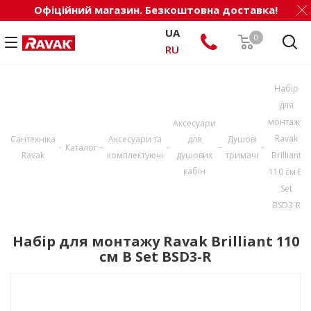
Офіційний магазин. Безкоштовна доставка!
UA
0
RU
Набір
для
монтажу
Аксесуари
Ravak
Сантехніка
Аксесуари та
для
Душові
-
-
-
-
-
Каталог
Ravak
комплектуючі
душових
тримачі
Brilliant
кабін
110 см B
Set
BSD3-R
Набір для монтажу Ravak Brilliant 110
см B Set BSD3-R