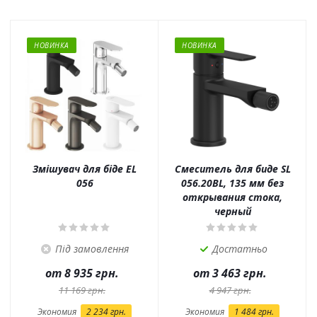
НОВИНКА
НОВИНКА
Змішувач для біде EL
Смеситель для биде SL
056
056.20BL, 135 мм без
открывания стока,
черный
Під замовлення
Достатньо
от
8 935 грн.
от
3 463 грн.
11 169 грн.
4 947 грн.
Экономия
2 234 грн.
Экономия
1 484 грн.