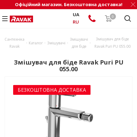
Офіційний магазин. Безкоштовна доставка!
UA
0
RU
Змішувач для біде
Сантехніка
Змішувачі
-
-
-
-
Каталог
Змішувачі
Ravak
для біде
Ravak Puri PU 055.00
Змішувач для біде Ravak Puri PU
055.00
БЕЗКОШТОВНА ДОСТАВКА