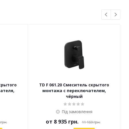
скрытого
TD F 061.20 Смеситель скрытого
T
ателя,
монтажа с переключателем,
чёрный
Під замовлення
от
8 935 грн.
 грн.
11 169 грн.