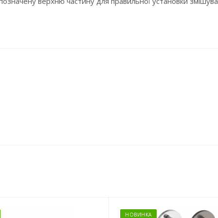
о позначену верхню частину для правильної установки змішува
НОВИНКА