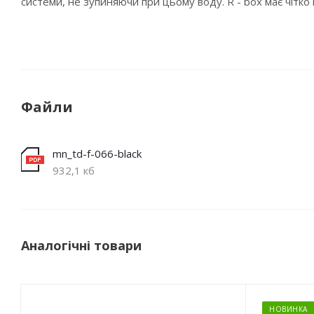
системи, не зупиняючи при цьому воду. R - box має чітк
Файли
mn_td-f-066-black
932,1 кб
Аналогічні товари
НОВИНКА