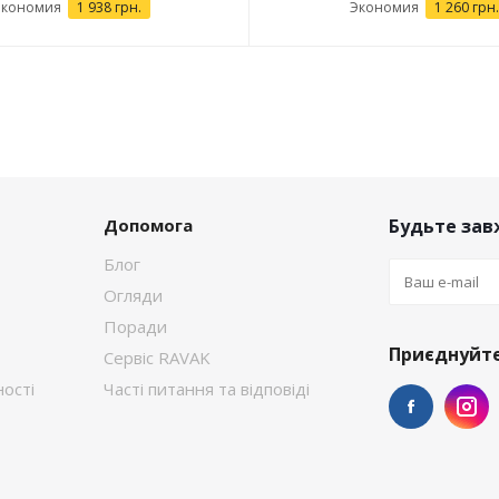
Экономия
1 938 грн.
Экономия
1 260 грн.
Допомога
Будьте завж
Блог
Огляди
Поради
Приєднуйте
Сервіс RAVAK
ості
Часті питання та відповіді