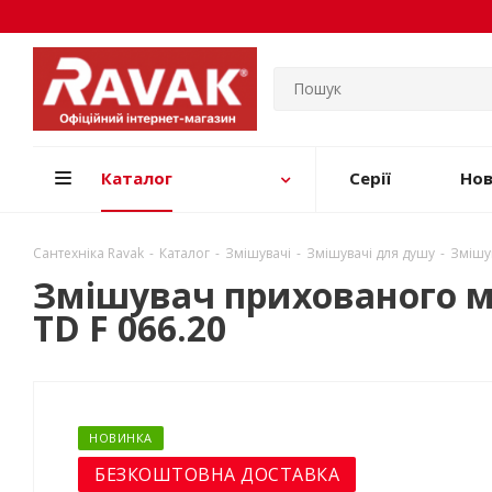
Каталог
Серії
Но
Сантехніка Ravak
-
Каталог
-
Змішувачі
-
Змішувачі для душу
-
Змішув
Змішувач прихованого мо
TD F 066.20
НОВИНКА
БЕЗКОШТОВНА ДОСТАВКА