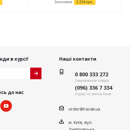
Экономия
2 234 грн.
ди в курсі!
Наші контакти
0 800 333 272
Замовлення товару
(096) 336 7 334
сь до нас
Сервіс та запчастини
order@ravak.ua
м. Київ, вул.
Дніпровська