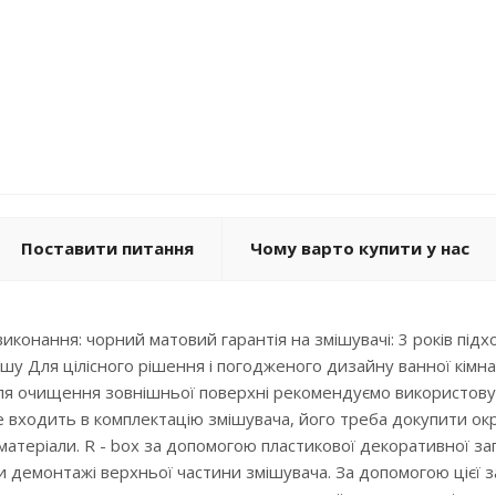
Поставити питання
Чому варто купити у нас
 виконання: чорний матовий гарантія на змішувачі: 3 років пі
у Для цілісного рішення і погодженого дизайну ванної кімна
ля очищення зовнішньої поверхні рекомендуємо використову
 входить в комплектацію змішувача, його треба докупити окрем
і матеріали. R - box за допомогою пластикової декоративної 
и демонтажі верхньої частини змішувача. За допомогою цієї 