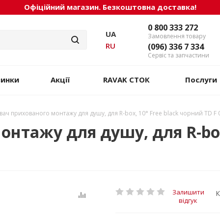
Офіційний магазин. Безкоштовна доставка!
0 800 333 272
UA
Замовлення товару
RU
(096) 336 7 334
Сервіс та запчастини
винки
Акції
RAVAK СТОК
Послуги
ач прихованого монтажу для душу, для R-box, 10° Free black чорний TD F 
нтажу для душу, для R-box,
Залишити
К
відгук