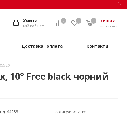
Увійти
Кошик
0
0
0
Мій кабінет
порожній
Доставка і оплата
Контакти
066.20
 10° Free black чорний
од: 44233
Артикул:
X070159