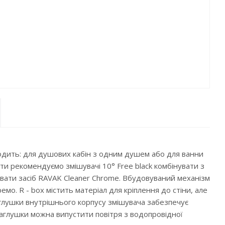
дходить: для душових кабін з одним душем або для ванни
ти рекомендуємо змішувачі 10° Free black комбінувати з
вати засіб RAVAK Cleaner Chrome. Вбудовуваний механізм
о. R - box містить матеріал для кріплення до стіни, але
заглушки внутрішнього корпусу змішувача забезпечує
заглушки можна випустити повітря з водопровідної