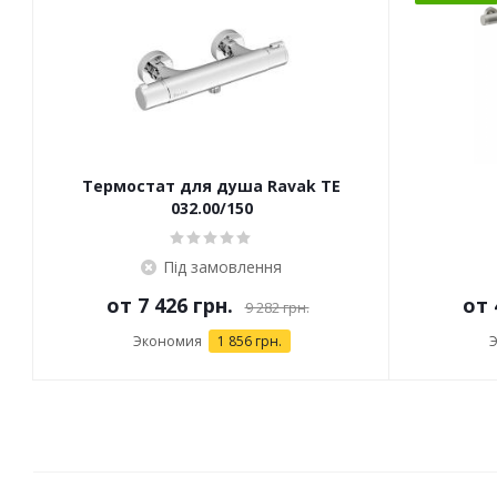
Термостат для душа Ravak TE
032.00/150
Під замовлення
от
7 426 грн.
от
9 282 грн.
Экономия
1 856 грн.