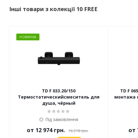
Інші товари з колекції 10 FREE
НОВИНКА
TD F 033.20/150
TD F 06
Термостатическийсмеситель для
монтажа с
душа, чёрный
Під замовлення
от
12 974 грн.
от
16 218 грн.