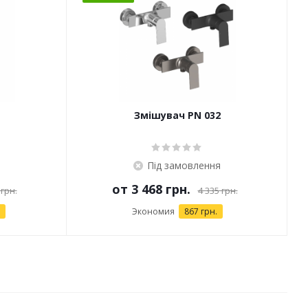
Змішувач PN 032
Під замовлення
от
3 468 грн.
 грн.
4 335 грн.
Экономия
867 грн.