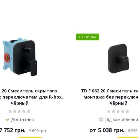
НОВИНКА
5.20 Смеситель скрытого
TD F 062.20 Смеситель 
 переключатем для R-box,
монтажа без переключ
чёрный
чёрный
Достатньо
Під замовлення
7 752 грн.
от
5 038 грн.
9 690 грн.
6 298