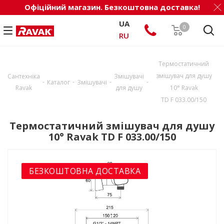
Офіційний магазин. Безкоштовна доставка!
UA
0
RU
Термостатичний
змішувач для душу
Сантехніка
Змішувачі
-
-
-
-
Каталог
Змішувачі
Ravak
для душу
10° Ravak
TD F 033.00/150
Термостатичний змішувач для душу
10° Ravak TD F 033.00/150
БЕЗКОШТОВНА ДОСТАВКА