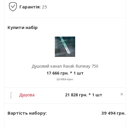
Гарантія:
25
Купити набір
Душовий канал Ravak Runway 750
17 666 грн.
* 1 шт
22 083 грн.
Душова
21 828 грн. * 1 шт
система Ravak
27 285 грн.
Termo 300 TE
39 494 грн.
Вартість набору:
093.00/150
Хром\Білий