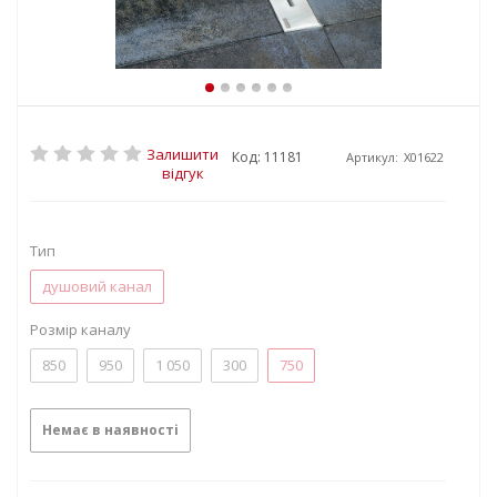
Залишити
Код: 11181
Артикул:
X01622
відгук
Тип
душовий канал
Розмір каналу
850
950
1 050
300
750
Немає в наявності