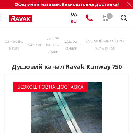
Офіційний магазин. Безкоштовна доставка!
UA
0
RU
Душові
Душовий канал Ravak
Сантехніка
Душові
-
-
-
-
Каталог
канали і
Ravak
канали
Runway 750
трапи
Душовий канал Ravak Runway 750
БЕЗКОШТОВНА ДОСТАВКА