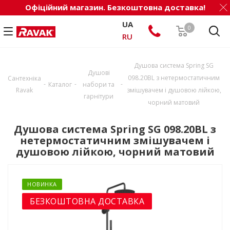
Офіційний магазин. Безкоштовна доставка!
UA
0
RU
Душова система Spring SG
Душові
098.20BL з нетермостатичним
Сантехніка
-
-
-
Каталог
набори та
Ravak
змішувачем і душовою лійкою,
гарнітури
чорний матовий
Душова система Spring SG 098.20BL з
нетермостатичним змішувачем і
душовою лійкою, чорний матовий
НОВИНКА
БЕЗКОШТОВНА ДОСТАВКА