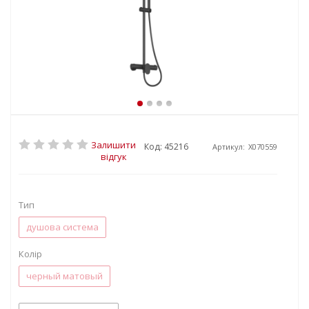
Залишити
Код: 45216
Артикул:
X070559
відгук
Тип
душова система
Колір
черный матовый