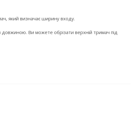
мач, який визначає ширину входу.
см довжиною. Ви можете обрізати верхній тримач під