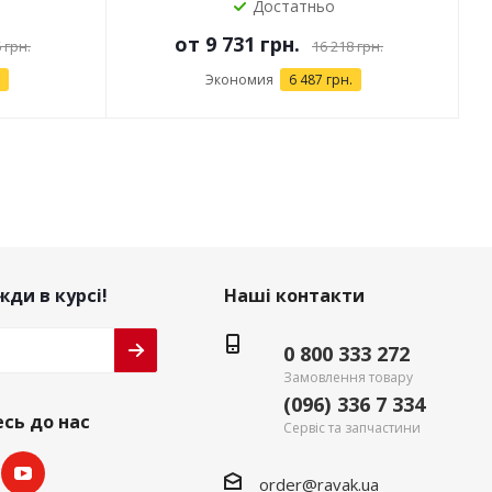
Достатньо
от
9 731 грн.
 грн.
16 218 грн.
Экономия
6 487 грн.
ди в курсі!
Наші контакти
0 800 333 272
Замовлення товару
(096) 336 7 334
сь до нас
Сервіс та запчастини
order@ravak.ua