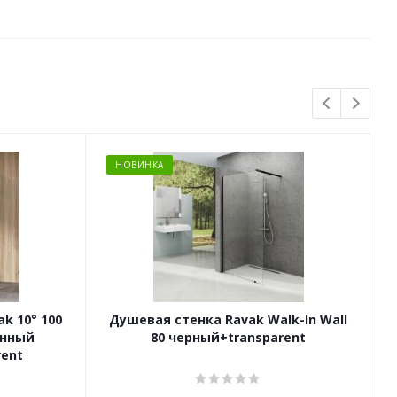
НОВИНКА
k 10° 100
Душевая стенка Ravak Walk-In Wall
анный
80 черный+transparent
ent