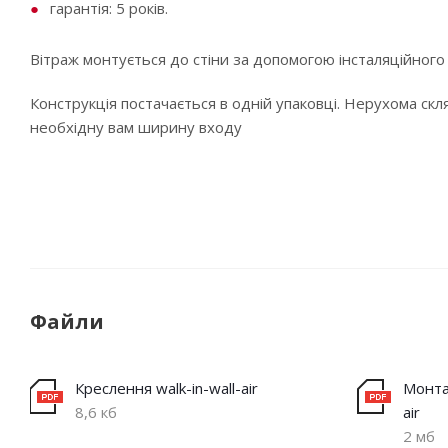
гарантія: 5 років.
Вітраж монтується до стіни за допомогою інсталяційного
Конструкція постачається в одній упаковці. Нерухома ск
необхідну вам ширину входу
Файли
Креслення walk-in-wall-air
Монтаж
8,6 кб
air
2 мб