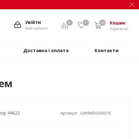
Увійти
Кошик
0
0
0
Мій кабінет
порожній
Доставка і оплата
Контакти
чем
од: 44622
Артикул:
GW9WD0300Z1C