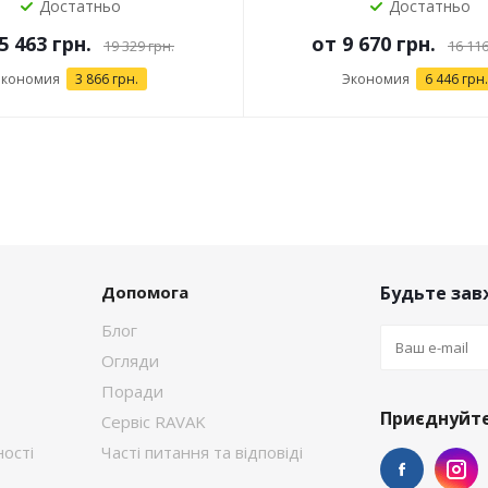
Достатньо
Достатньо
5 463 грн.
от
9 670 грн.
19 329 грн.
16 116
Экономия
3 866 грн.
Экономия
6 446 грн.
Допомога
Будьте завж
Блог
Огляди
Поради
Приєднуйте
Сервіс RAVAK
ості
Часті питання та відповіді