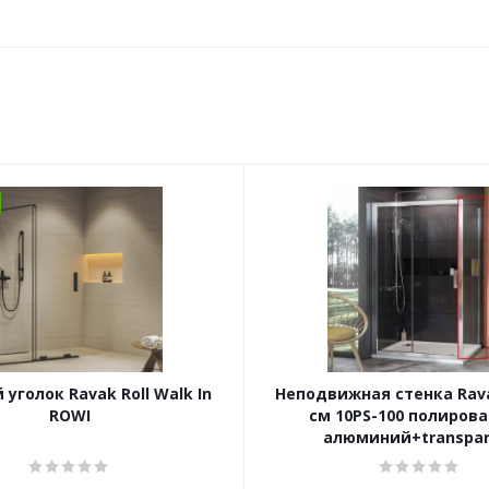
уголок Ravak Roll Walk In
Неподвижная стенка Rava
ROWI
см 10PS-100 полиров
алюминий+transpar