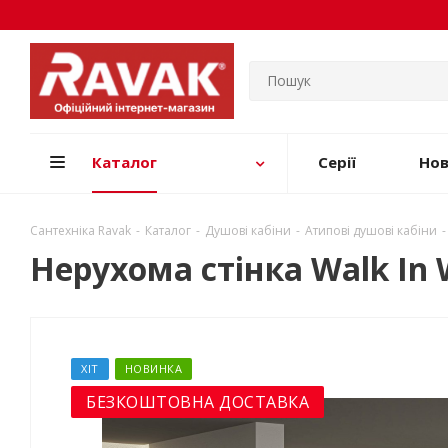
Каталог
Серії
Но
Сантехніка Ravak
-
Каталог
-
Душові кабіни
-
Атипові душові кабіни
-
Нерухома стінка Walk In 
ХІТ
НОВИНКА
БЕЗКОШТОВНА ДОСТАВКА