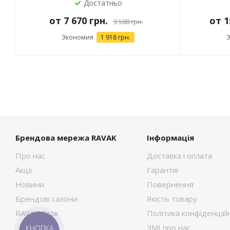
Достатньо
от
7 670 грн.
от
1
9 588 грн.
Экономия
1 918 грн.
Брендова мережа RAVAK
Інформація
Про нас
Доставка і оплата
Акції
Гарантія
Новини
Повернення
Брендові салони
Якість товару
RAVAK Сток
Політика конфіденційн
ЗМІ про нас
КНОПКА