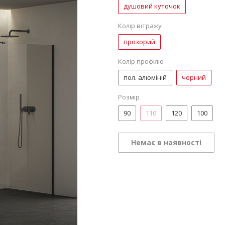
душовий куточок
Колір вітражу
прозорий
Колір профілю
пол. алюміній
чорний
Розмір
90
110
120
100
Немає в наявності