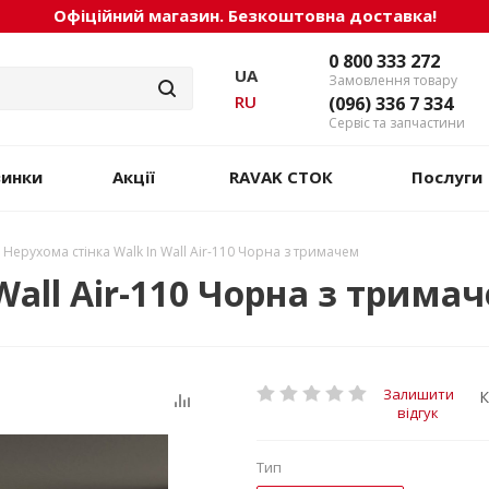
Офіційний магазин. Безкоштовна доставка!
0 800 333 272
UA
Замовлення товару
RU
(096) 336 7 334
Сервіс та запчастини
винки
Акції
RAVAK СТОК
Послуги
Нерухома стінка Walk In Wall Air-110 Чорна з тримачем
Wall Air-110 Чорна з трима
Залишити
К
відгук
Тип