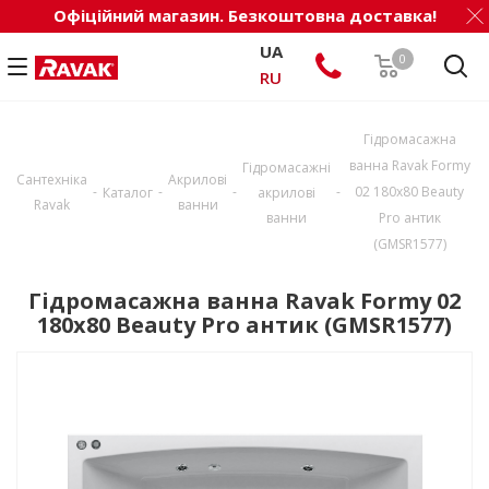
Офіційний магазин. Безкоштовна доставка!
UA
0
RU
Гідромасажна
ванна Ravak Formy
Гідромасажні
Сантехніка
Акрилові
-
-
-
-
02 180x80 Beauty
Каталог
акрилові
Ravak
ванни
ванни
Pro антик
(GMSR1577)
Гідромасажна ванна Ravak Formy 02
180x80 Beauty Pro антик (GMSR1577)