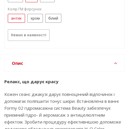
Колір ГМ форсунок
антик
хром
білий
Немає в наявності
Опис
Релакс, що дарує красу
Кожен сеанс джакузі дарує повноцінний відпочинок і
допомагає поліпшити тонус шкіри. Встановлена ​​в ванні
Formy 02 гідромасажна система Beauty забезпечує
приємний гідро- й аеромасаж з антицелюлітним
ефектом. Зробити процедуру ефективнішою допоможе
додаткове обладнання: хромотерапія H₂O Color,