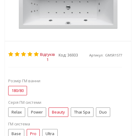
Відгуків
Код: 36933
Артикул:
GMSR1577
1
Розмір ГМ ванни
180/80
Серія ГМ системи
Relax
Power
Beauty
Thai Spa
Duo
ГМ система
Base
Pro
Ultra