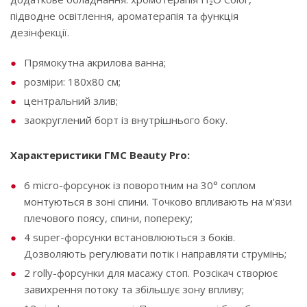
підводне освітлення, ароматерапія та функція
дезінфекції.
Прямокутна акрилова ванна;
розміри: 180х80 см;
центральний злив;
заокруглений борт із внутрішнього боку.
Характеристики ГМС Beauty Pro:
6 micro-форсунок із поворотним на 30° соплом
монтуються в зоні спини. Точково впливають на м'язи
плечового поясу, спини, попереку;
4 super-форсунки встановлюються з боків.
Дозволяють регулювати потік і направляти струмінь;
2 rolly-форсунки для масажу стоп. Розсікач створює
завихрення потоку та збільшує зону впливу;