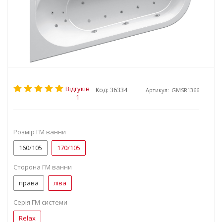
Відгуків
Код: 36334
Артикул:
GMSR1366
1
Розмір ГМ ванни
160/105
170/105
Сторона ГМ ванни
права
ліва
Серія ГМ системи
Relax