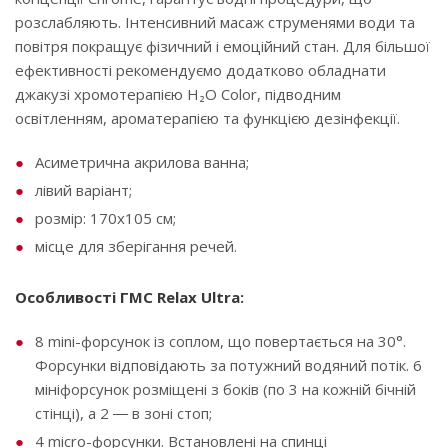
розслабляють. Інтенсивний масаж струменями води та
повітря покращує фізичний і емоційний стан. Для більшої
ефективності рекомендуємо додатково обладнати
джакузі хромотерапією H₂O Color, підводним
освітленням, ароматерапією та функцією дезінфекції.
Асиметрична акрилова ванна;
лівий варіант;
розмір: 170х105 см;
місце для зберігання речей.
Особливості ГМС Relax Ultra:
8 mini-форсунок із соплом, що повертається на 30°.
Форсунки відповідають за потужний водяний потік. 6
мініфорсунок розміщені з боків (по 3 на кожній бічній
стінці), а 2 ― в зоні стоп;
4 micro-форсунки. Встановлені на спинці