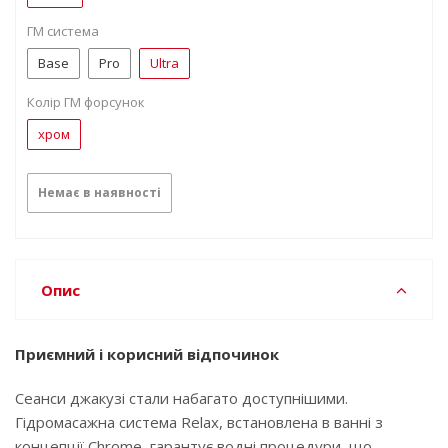
ГМ система
Base
Pro
Ultra
Колір ГМ форсунок
хром
Немає в наявності
Опис
Приємний і корисний відпочинок
Сеанси джакузі стали набагато доступнішими.
Гідромасажна система Relax, встановлена ​​в ванні з
концепції Chrome, гарантує водні процедури, що