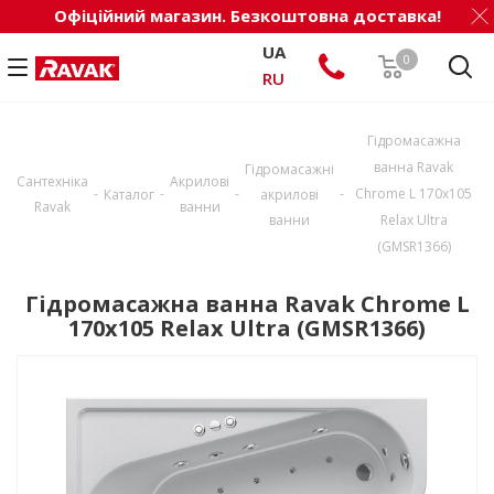
Офіційний магазин. Безкоштовна доставка!
UA
0
RU
Гідромасажна
ванна Ravak
Гідромасажні
Сантехніка
Акрилові
-
-
-
-
Chrome L 170x105
Каталог
акрилові
Ravak
ванни
ванни
Relax Ultra
(GMSR1366)
Гідромасажна ванна Ravak Chrome L
170x105 Relax Ultra (GMSR1366)