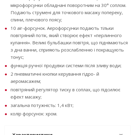
мікрофорсунки обладнані поворотним на 30° соплом.
Подають струмені для точкового масажу попереку,
спини, плечового поясу;
10 air-форсунок. Аерофорсунки подають тільки
повітряний потік, який створює ефект «перлинного
купання». Великі бульбашки повітря, що піднімаються
з дна ванни, сприяють розслабленню і покращують
тонус;
функція ручної продувки системи після зливу води;
2 пневматичні кнопки керування гідро- й
аеромасажем;
повітряний регулятор тиску в соплах, що підсилює
ефект масажу;
загальна потужність: 1,4 кВт;
колір форсунок: хром.
Характеристики