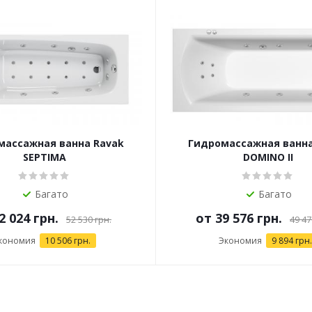
массажная ванна Ravak
Гидромассажная ванна
SEPTIMA
DOMINO II
Багато
Багато
2 024 грн.
от
39 576 грн.
52 530 грн.
49 47
кономия
10 506 грн.
Экономия
9 894 грн.