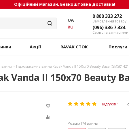
Офіційний магазин. Безкоштовна доставка!
0 800 333 272
UA
Замовлення товару
RU
(096) 336 7 334
Сервіс та запчастини
винки
Акції
RAVAK СТОК
Послуги
і ванни
-
Гідромасажна ванна Ravak Vanda II 150x70 Beauty Base (GMSR1421
 Vanda II 150x70 Beauty B
Відгуків 1
К
Розмір ГМ ванни