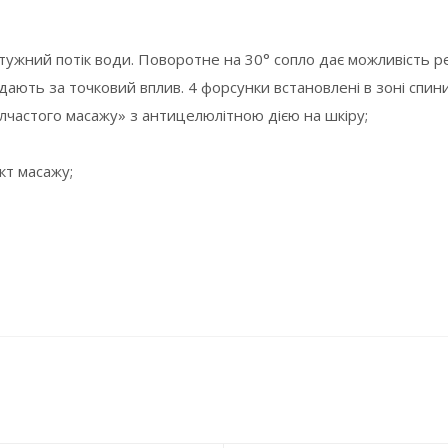
отужний потік води. Поворотне на 30° сопло дає можливість 
дають за точковий вплив. 4 форсунки встановлені в зоні спини
лчастого масажу» з антицелюлітною дією на шкіру;
кт масажу;