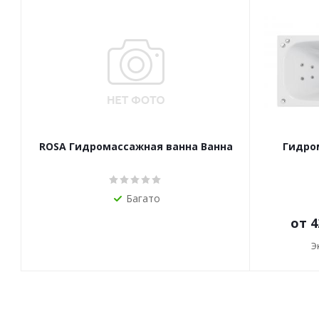
ROSA Гидромассажная ванна Ванна
Гидро
Багато
от
4
Э