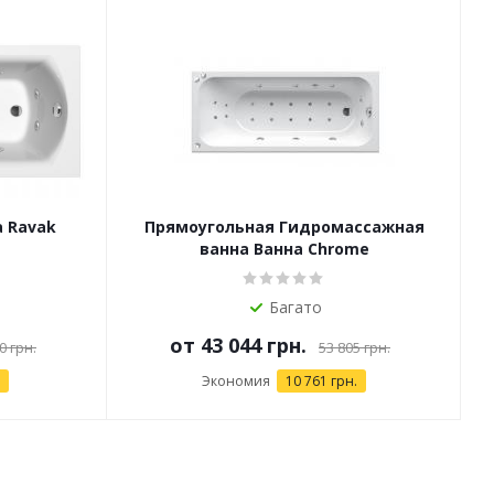
 Ravak
Прямоугольная Гидромассажная
ванна Ванна Chrome
Багато
от
43 044 грн.
0 грн.
53 805 грн.
Экономия
10 761 грн.