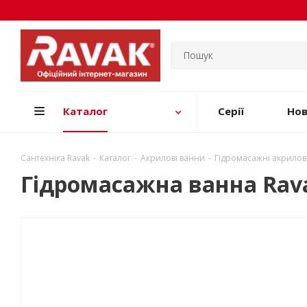
Каталог
Серії
Но
Сантехніка Ravak
-
Каталог
-
Акрилові ванни
-
Гідромасажні акрилов
Гідромасажна ванна Ravak