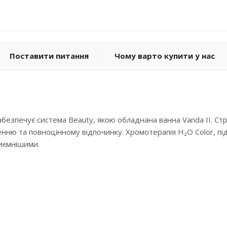
Поставити питання
Чому варто купити у нас
зпечує система Beauty, якою обладнана ванна Vanda II. Стру
ню та повноцінному відпочинку. Хромотерапія H₂O Color, під
иємнішими.