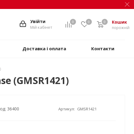
Увійти
Кошик
0
0
0
Мій кабінет
порожній
Доставка і оплата
Контакти
)
ase (GMSR1421)
од: 36400
Артикул:
GMSR1421