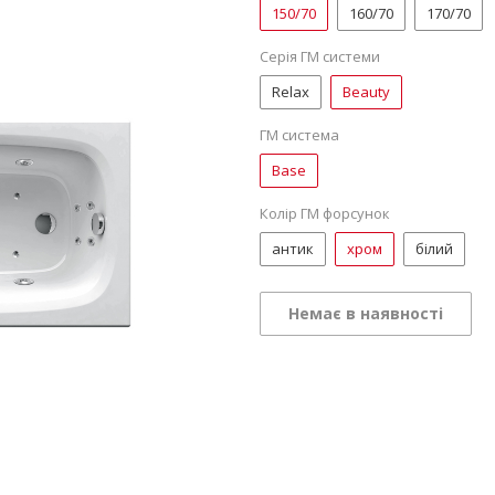
150/70
160/70
170/70
Серія ГМ системи
Relax
Beauty
ГМ система
Base
Колір ГМ форсунок
антик
хром
білий
Немає в наявності