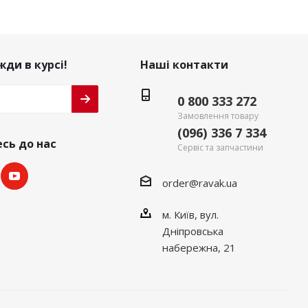
ди в курсі!
Наші контакти
0 800 333 272
Замовлення товару
(096) 336 7 334
сь до нас
Сервіс та запчастини
order@ravak.ua
м. Київ, вул.
Дніпровська
набережна, 21