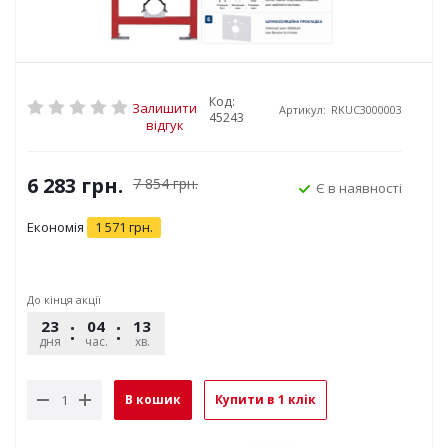
Код:
Залишити
Артикул:
RKUC3000003
45243
відгук
6 283
грн.
7 854
грн.
Є в наявності
Економія
1 571
грн.
До кінця акції
23
04
13
15
дня
час.
хв.
сек.
В кошик
Купити в 1 клік