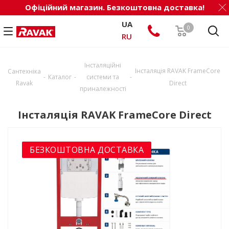
Офіційний магазин. Безкоштовна доставка!
UA
0
RU
Інсталяційні
Інсталяція RAVAK FrameCore
Сантехніка
-
-
-
Каталог
системи та
Ravak
Direct
приналежності
Інсталяція RAVAK FrameCore Direct
БЕЗКОШТОВНА ДОСТАВКА