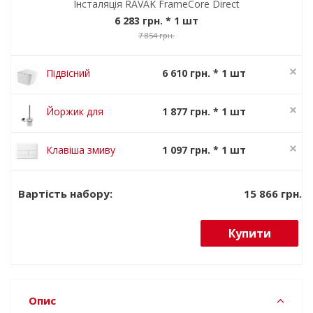
Інсталяція RAVAK FrameCore Direct
6 283 грн.
* 1 шт
7 854 грн.
Підвісний
6 610 грн. * 1 шт
унітаз
8 262 грн.
TORRENTA
Йоржик для
1 877 грн. * 1 шт
QUADRA
унітазу Ravak
2 346 грн.
RimOff з
Chrome CR
Клавіша змиву
1 097 грн. * 1 шт
сидінням та
410
FrameLine Slim
1 371 грн.
зливом
Білий
Торнадо
15 866 грн.
Вартість набору:
Купити
Опис