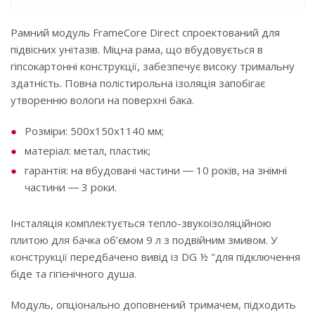
Рамний модуль FrameCore Direct спроектований для
підвісних унітазів. Міцна рама, що вбудовується в
гіпсокартонні конструкції, забезпечує високу тримальну
здатність. Повна полістирольна ізоляція запобігає
утворенню вологи на поверхні бака.
Розміри: 500x150x1140 мм;
матеріал: метал, пластик;
гарантія: на вбудовані частини ― 10 років, на знімні
частини ― 3 роки.
Інсталяція комплектується тепло-звукоізоляційною
плитою для бачка об’ємом 9 л з подвійним змивом. У
конструкції передбачено вивід із DG ½ "для підключення
біде та гігієнічного душа.
Модуль, опціонально доповнений тримачем, підходить