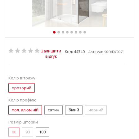
Залишити
Код: 44340
Артикул:
90O40C00Z1
відгук
Колір вітражу
прозорий
Колір профілю
пол. алюміній
сатин
білий
чорний
Розмір шторки
80
90
100