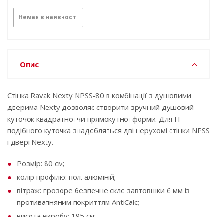
Немає в наявності
Опис
Стінка Ravak Nexty NPSS-80 в комбінації з душовими
дверима Nexty дозволяє створити зручний душовий
куточок квадратної чи прямокутної форми. Для П-
подібного куточка знадобляться дві нерухомі стінки NPSS
і двері Nexty.
Розмір: 80 см;
колір профілю: пол. алюміній;
вітраж: прозоре безпечне скло завтовшки 6 мм із
противапняним покриттям AntiCalc;
висота виробу: 195 см;