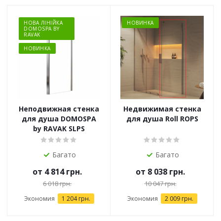
НОВА ЛІНІЙКА
НОВИНКА
DOMOSPA BY
RAVAK
НОВИНКА
Неподвижная стенка
Недвижимая стенка
для душа DOMOSPA
для душа Roll ROPS
by RAVAK SLPS
Багато
Багато
от
4 814 грн.
от
8 038 грн.
6 018 грн.
10 047 грн.
Экономия
1 204 грн.
Экономия
2 009 грн.