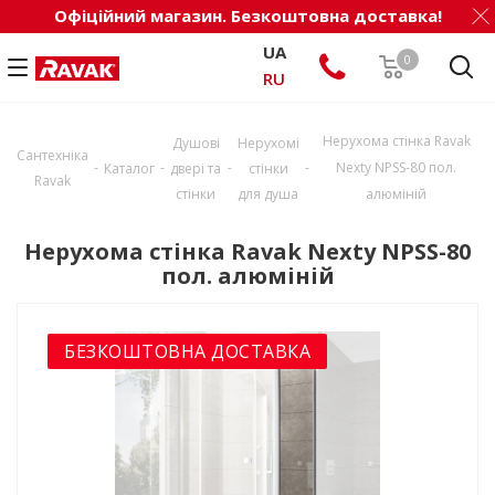
Офіційний магазин. Безкоштовна доставка!
UA
0
RU
Нерухома стінка Ravak
Душові
Нерухомі
Сантехніка
-
-
-
-
Nexty NPSS-80 пол.
Каталог
двері та
стінки
Ravak
стінки
для душа
алюміній
Нерухома стінка Ravak Nexty NPSS-80
пол. алюміній
БЕЗКОШТОВНА ДОСТАВКА