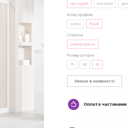
прозорий
матовий
де
Колір профілю
сатин
білий
Сторона
універсальна
Розмір шторки
75
80
90
Немає в наявності
Оплата частинами 