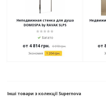
Неподвижная стенка для душа
Недвижим
DOMOSPA by RAVAK SLPS
Багато
от
4 814 грн.
от
6 018 грн.
Экономия
1 204 грн.
Інші товари з колекції Supernova