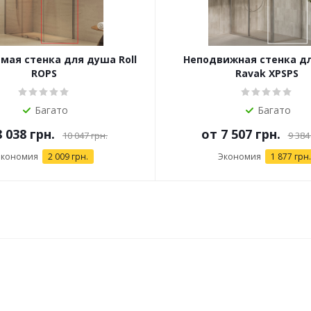
ая стенка для душа Roll
Неподвижная стенка д
ROPS
Ravak XPSPS
Багато
Багато
8 038 грн.
от
7 507 грн.
10 047 грн.
9 384
Экономия
2 009 грн.
Экономия
1 877 грн.