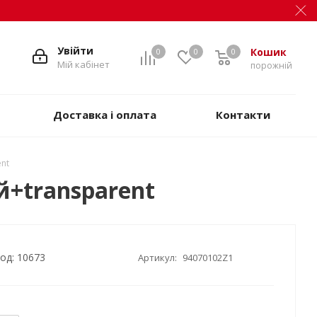
Увійти
Кошик
0
0
0
Мій кабінет
порожній
Доставка і оплата
Контакти
ent
й+transparent
од: 10673
Артикул:
94070102Z1