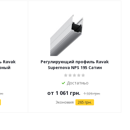
 Ravak
Регулирующий профиль Ravak
ерный
Supernova NPS 195 Сатин
Достатньо
от
1 061 грн.
н.
1 326 грн.
Экономия
265 грн.