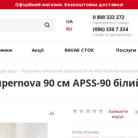
Офіційний магазин. Безкоштовна доставка!
0 800 333 272
UA
Замовлення товару
RU
(096) 336 7 334
Сервіс та запчастини
винки
Акції
RAVAK СТОК
Послуги
 для душа
-
Нерухома стінка Ravak Supernova 90 см APSS-90 білий+transpar
pernova 90 см APSS-90 біли
Залишити
К
відгук
Колір вітражу