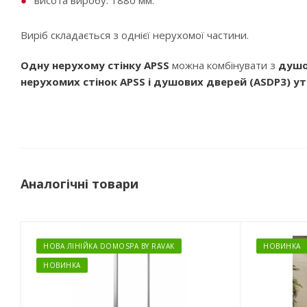
висота виробу: 1880 мм.
Виріб складається з однієї нерухомої частини.
Одну нерухому стінку APSS
можна комбінувати з
душо
нерухомих стінок APSS і душових дверей (ASDP3) 
Аналогічні товари
НОВА ЛІНІЙКА DOMOSPA BY RAVAK
НОВИНКА
НОВИНКА