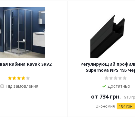
ая кабина Ravak SRV2
Регулирующий профиль
Supernova NPS 195 Ч
Під замовлення
Достатньо
от
734 грн.
918 гр
Экономия
184 грн.