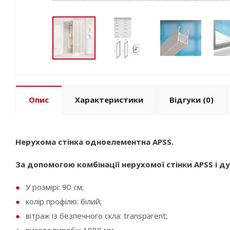
Опис
Характеристики
Відгуки
(0)
Нерухома стінка одноелементна APSS.
За допомогою комбінації нерухомої стінки APSS і
У розмірі: 90 см;
колір профілю: білий;
вітраж із безпечного скла: transparent;