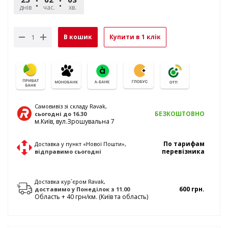
днів
час.
хв.
сек.
В кошик
Купити в 1 клік
Самовивіз зі складу Ravak,
БЕЗКОШТОВНО
сьогодні
до 16.30
м.Київ, вул.Зрошувальна 7
По тарифам
Доставка у пункт «Нової Пошти»,
перевізника
відправимо
сьогодні
Доставка кур`єром Ravak,
600 грн.
доставимо
у Понеділок
з 11.00
Область + 40 грн/км. (Київ та область)