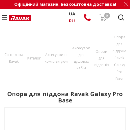
Офіційний магазин. Безкоштовна доставка!
UA
0
RU
Опора
для
Аксесуари
піддона
Опори
Сантехніка
Аксесуари та
для
-
-
-
-
-
Ravak
Каталог
для
Ravak
комплектуючі
душових
піддонів
Galaxy
кабін
Pro
Base
Опора для піддона Ravak Galaxy Pro
Base