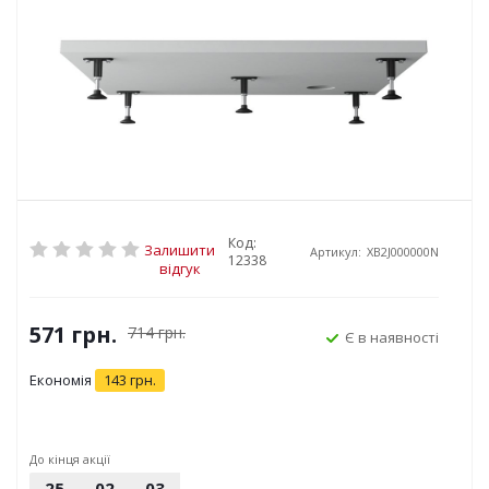
Код:
Залишити
Артикул:
XB2J000000N
12338
відгук
571
грн.
714
грн.
Є в наявності
Економія
143
грн.
До кінця акції
25
02
03
34