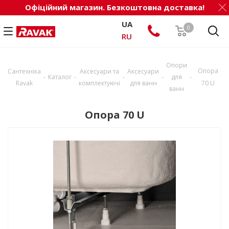
Офіційний магазин. Безкоштовна доставка!
UA
0
RU
Опори
Опора
Сантехніка
Аксесуари та
Аксесуари
-
-
-
-
-
Каталог
для
Ravak
комплектуючі
для ванн
70 U
ванн
Опора 70 U