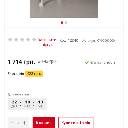
Залишити
Код: 12340
Артикул:
CY00000000
відгук
1 714
грн.
2 142
грн.
Є в наявності
Економія
428
грн.
До кінця акції
22
18
13
13
дня
час.
хв.
сек.
В кошик
Купити в 1 клік