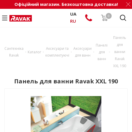
Офіційний магазин. Безкоштовна доставка!
UA
0
RU
Панель
для
Панелі
Сантехніка
Аксесуари та
Аксесуари
-
-
-
-
-
ванни
Каталог
для
Ravak
комплектуючі
для ванн
ванн
Ravak
XXL 190
Панель для ванни Ravak XXL 190