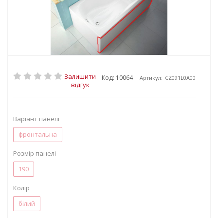
Залишити
Код: 10064
Артикул:
CZ091L0A00
відгук
Варіант панелі
фронтальна
Розмір панелі
190
Колір
білий