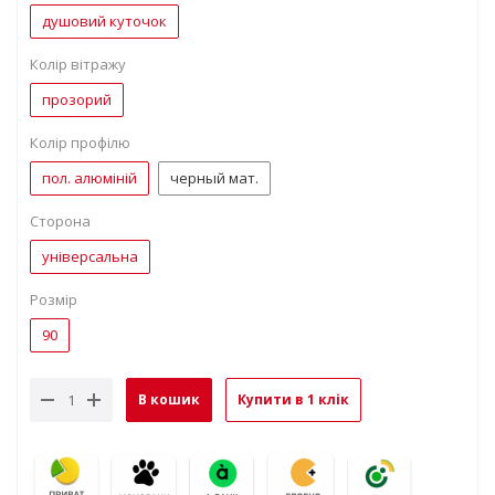
душовий куточок
Колір вітражу
прозорий
Колір профілю
пол. алюміній
черный мат.
Сторона
універсальна
Розмір
90
В кошик
Купити в 1 клік