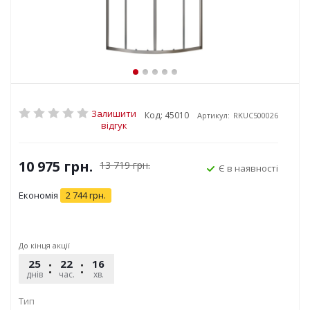
Залишити
Код: 45010
Артикул:
RKUC500026
відгук
10 975
грн.
13 719
грн.
Є в наявності
Економія
2 744
грн.
До кінця акції
25
22
16
07
днів
час.
хв.
сек.
Тип