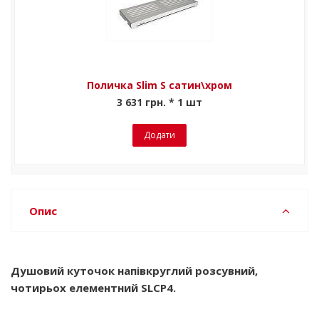
Поличка Slim S сатин\хром
3 631 грн. * 1 шт
Додати
Опис
Душовий куточок напівкруглий розсувний,
чотирьох елементний SLCP4.