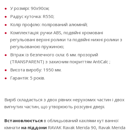
У розмірі: 90х90см;
Радіус куточка: R550;
Колір профілю: полірований алюміній;
Комплектація: ручки ABS, подвійні хромовані
регульовані верхні ролики та подвійні нижні ролики з
регульованою пружиною;
Вітраж із безпечного скла: 6 мм. прозорий
(TRANSPARENT) з захисним покриттям AntiCalc ;
Висота виробу: 1950 мм.
Гарантія: 5 років.
Виріб складається з двох рівних нерухомих частин і двох
вигнутих частин, що утворюють розсувні двері.
Встановлюється
в облицьований кахлями кут ванної
кімнати
на піддони
RAVAK Ravak Merida 90, Ravak Merida