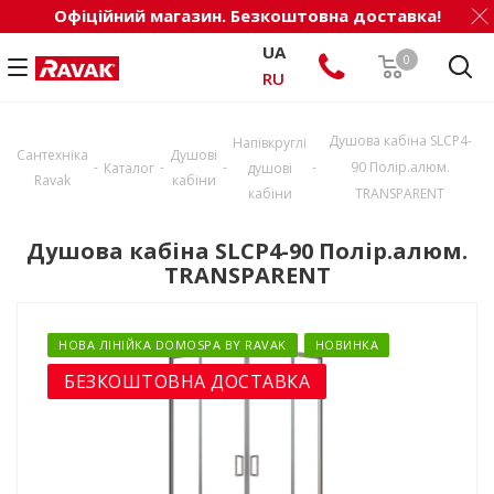
Офіційний магазин. Безкоштовна доставка!
UA
0
RU
Душова кабіна SLCP4-
Напівкруглі
Сантехніка
Душові
-
-
-
-
90 Полір.алюм.
Каталог
душові
Ravak
кабіни
кабіни
TRANSPARENT
Душова кабіна SLCP4-90 Полір.алюм.
TRANSPARENT
НОВА ЛІНІЙКА DOMOSPA BY RAVAK
НОВИНКА
БЕЗКОШТОВНА ДОСТАВКА