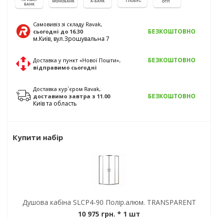
Самовивіз зі складу Ravak,
БЕЗКОШТОВНО
сьогодні
до 16.30
м.Київ, вул.Зрошувальна 7
БЕЗКОШТОВНО
Доставка у пункт «Нової Пошти»,
відправимо
сьогодні
Доставка кур`єром Ravak,
БЕЗКОШТОВНО
доставимо
завтра
з 11.00
Київ та область
Купити набір
Душова кабіна SLCP4-90 Полір.алюм. TRANSPARENT
10 975 грн.
* 1 шт