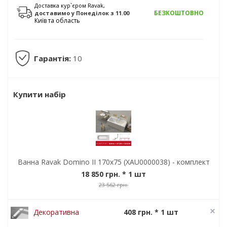
Доставка кур`єром Ravak,
БЕЗКОШТОВНО
доставимо
у Понеділок
з 11.00
Київ та область
Гарантія:
10
Купити набір
Ванна Ravak Domino II 170х75 (XAU0000038) - комплект
18 850 грн.
* 1 шт
23 562 грн.
Декоративна
408 грн. * 1 шт
планка Ravak
510 грн.