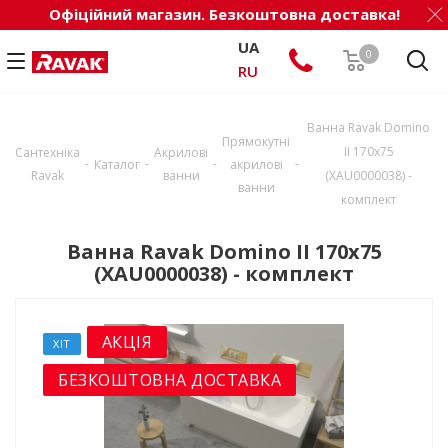
Офіційний магазин. Безкоштовна доставка!
UA
0
RU
Ванна Ravak Domino
Прямокутні
II 170х75
Сантехніка
Акрилові
-
-
-
-
Каталог
акрилові
Ravak
ванни
(XAU0000038) -
ванни
комплект
Ванна Ravak Domino II 170х75
(XAU0000038) - комплект
АКЦІЯ
ХІТ
БЕЗКОШТОВНА ДОСТАВКА