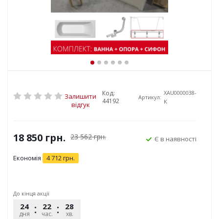
Код:
XAU0000038-
Залишити
Артикул:
44192
K
відгук
18 850
грн.
23 562
грн.
Є в наявності
Економія
4 712
грн.
До кінця акції
24
22
28
56
дня
час.
хв.
сек.