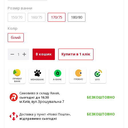
Розмір ванни
150/70
160/75
170/75
180/80
Колір
білий
В кошик
Купити в 1 клік
Самовивіз зі складу Ravak,
БЕЗКОШТОВНО
сьогодні
до 16.30
м.Київ, вул.Зрошувальна 7
БЕЗКОШТОВНО
Доставка у пункт «Нової Пошти»,
відправимо
сьогодні