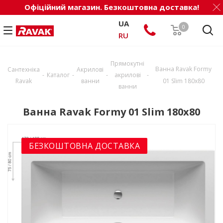
Офіційний магазин. Безкоштовна доставка!
UA
0
RU
Прямокутні
Ванна Ravak Formy
Сантехніка
Акрилові
-
-
-
-
Каталог
акрилові
Ravak
ванни
01 Slim 180x80
ванни
Ванна Ravak Formy 01 Slim 180x80
БЕЗКОШТОВНА ДОСТАВКА