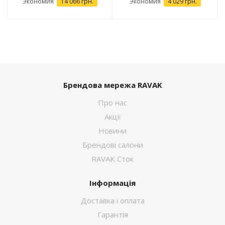
Экономия
14 066 грн.
Экономия
4 029 грн.
Брендова мережа RAVAK
Про нас
Акції
Новини
Брендові салони
RAVAK Сток
Інформація
Доставка і оплата
Гарантія