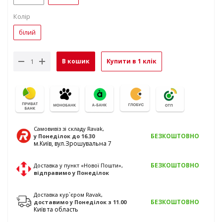
Колір
білий
В кошик
Купити в 1 клік
Самовивіз зі складу Ravak,
БЕЗКОШТОВНО
у Понеділок
до 16.30
м.Київ, вул.Зрошувальна 7
БЕЗКОШТОВНО
Доставка у пункт «Нової Пошти»,
відправимо
у Понеділок
Доставка кур`єром Ravak,
БЕЗКОШТОВНО
доставимо
у Понеділок
з 11.00
Київ та область