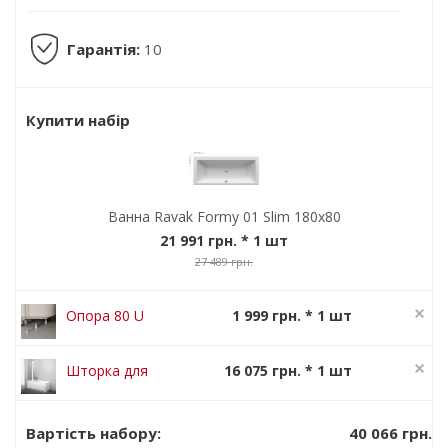
Гарантія:
10
Купити набір
Ванна Ravak Formy 01 Slim 180x80
21 991 грн.
* 1 шт
27 489 грн.
Опора 80 U
1 999 грн. * 1 шт
2 499 грн.
Шторка для
16 075 грн. * 1 шт
ванни Ravak
20 094 грн.
CVS2-100 L
40 066 грн.
Вартість набору:
білий+transparent