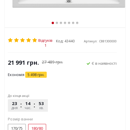
Відгуків
Код: 43440
Артикул:
C881300000
1
21 991
грн.
27 489
грн.
Є в наявності
Економія
5 498
грн.
До кінця акції
23
14
53
01
дня
час.
хв.
сек.
Розмір ванни
170/75
180/80