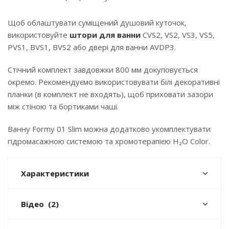
Щоб облаштувати суміщений душовий куточок,
використовуйте
штори для ванни
CVS2, VS2, VS3, VS5,
PVS1, BVS1, BVS2 або двері для ванни AVDP3.
Стічний комплект завдовжки 800 мм докуповується
окремо. Рекомендуємо використовувати білі декоративні
планки (в комплект не входять), щоб приховати зазори
між стіною та бортиками чаші.
Ванну Formy 01 Slim можна додатково укомплектувати
гідромасажною системою та хромотерапією H₂O Color.
Характеристики
Відео
(2)