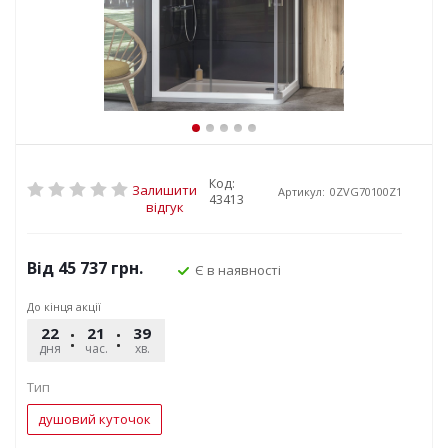
Код:
Залишити
Артикул:
0ZVG70100Z1
43413
відгук
Від
45 737 грн.
Є в наявності
До кінця акції
22
21
39
48
дня
час.
хв.
сек.
Тип
душовий куточок