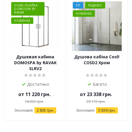
НОВА ЛІНІЙКА
ХІТ
РАДИМО
DOMOSPA BY
RAVAK
НОВИНКА
НОВИНКА
Душевая кабина
Душова кабіна Cool!
DOMOSPA by RAVAK
COSD2 Хром
SLRV2
Достатньо
Багато
от
11 220 грн.
от
23 338 грн.
14 025 грн.
29 172 грн.
Экономия
2 805 грн.
Экономия
5 834 грн.