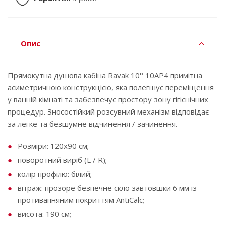
Опис
Прямокутна душова кабіна Ravak 10° 10AP4 примітна
асиметричною конструкцією, яка полегшує переміщення
у ванній кімнаті та забезпечує простору зону гігієнічних
процедур. Зносостійкий розсувний механізм відповідає
за легке та безшумне відчинення / зачинення.
Розміри: 120x90 см;
поворотний виріб (L / R);
колір профілю: білий;
вітраж: прозоре безпечне скло завтовшки 6 мм із
противапняним покриттям AntiCalc;
висота: 190 см;