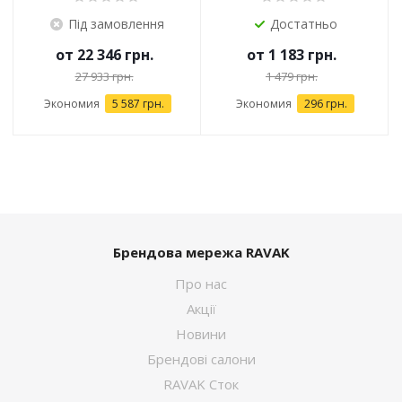
Під замовлення
Достатньо
от
22 346 грн.
от
1 183 грн.
27 933 грн.
1 479 грн.
Экономия
5 587 грн.
Экономия
296 грн.
Брендова мережа RAVAK
Про нас
Акції
Новини
Брендові салони
RAVAK Сток