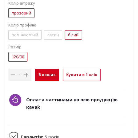
Колір вітражу
прозорий
Колір профілю
пол. алюміній
сатин
білий
Розмір
120/90
В кошик
Купити в 1 клік
Оплата частинами на всю продукцію
Ravak
Гарантія:
5 років