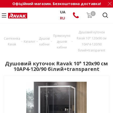
Офіційний магазин. Безкоштовна доставка!
UA
0
RU
Душовий куточок
Прямокутні
Ravak 10° 120х90 см
Сантехніка
Душові
-
-
-
-
Каталог
душові
Ravak
кабіни
10AP4-120/90
кабіни
білий+transparent
Душовий куточок Ravak 10° 120х90 см
10AP4-120/90 білий+transparent