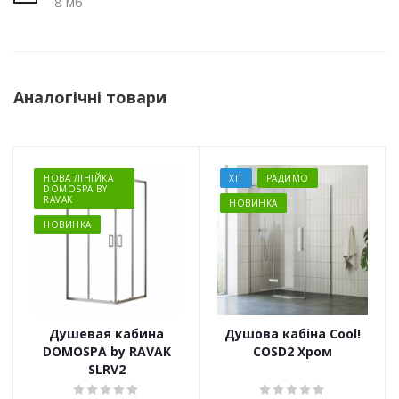
8 мб
Аналогічні товари
НОВА ЛІНІЙКА
ХІТ
РАДИМО
DOMOSPA BY
RAVAK
НОВИНКА
НОВИНКА
Душевая кабина
Душова кабіна Cool!
DOMOSPA by RAVAK
COSD2 Хром
SLRV2