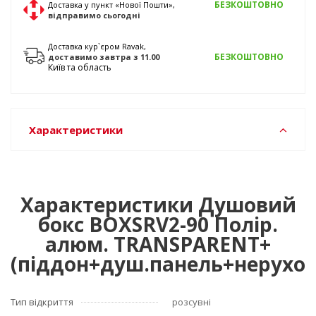
БЕЗКОШТОВНО
Доставка у пункт «Нової Пошти»,
відправимо
сьогодні
Доставка кур`єром Ravak,
БЕЗКОШТОВНО
доставимо
завтра
з 11.00
Київ та область
Характеристики
Характеристики Душовий
бокс BOXSRV2-90 Полір.
алюм. TRANSPARENT+
(піддон+душ.панель+нерухом
Тип відкриття
розсувні