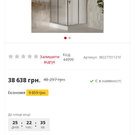
Код:
Залишити
Артикул:
X82277311Z1F
44999
відгук
38 638
грн.
48 297
грн.
Є в наявності
Економія
9 659
грн.
До кінця акції
25
22
35
08
днів
час.
хв.
сек.