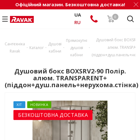
Офіційний магазин. Безкоштовна доставка!
UA
0
RU
Душовий бокс BOXSRV2-
Прямокутні
Сантехніка
Душові
-
-
-
-
алюм. TRANSPAR
Каталог
душові
Ravak
кабіни
кабіни
(піддон+душ.панель+неру
Душовий бокс BOXSRV2-90 Полір.
алюм. TRANSPARENT+
(піддон+душ.панель+нерухома.стінка)
ХІТ
НОВИНКА
БЕЗКОШТОВНА ДОСТАВКА