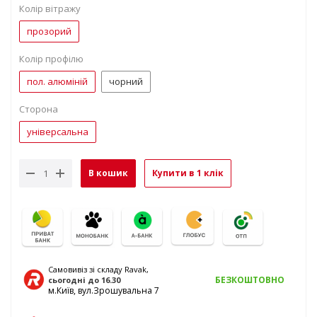
Колір вітражу
прозорий
Колір профілю
пол. алюміній
чорний
Сторона
універсальна
В кошик
Купити в 1 клік
Самовивіз зі складу Ravak,
БЕЗКОШТОВНО
сьогодні
до 16.30
м.Київ, вул.Зрошувальна 7