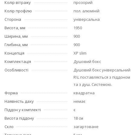
Колір вітражу
прозорий
Колір профілю
пол. алюміній
Сторона
універсальна
Висота, мм
1950
Ширина, мм
900
Глибина, мм
900
Концепція
XP slim
Комплектація
Душовий бокс
Особливості
Душовий бокс універсальний
R\L поставляється з піддоном
та з душ. Системою.
Форма
квадратна
Наявність даху
немає
Піддон у комплекті
є
Висота піддону
18 см
Скло
загартоване
Товщина скла
5 мм